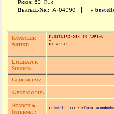
60
P
:
E
REIS
UR
|
A-04090
B
N
:
bestell
ESTELL-
R.
K
KÜNSTLERINDEX IM AUFBAU
ÜNSTLER
–
A
RTIST:
Galerie:
L
ITERATUR
S
OURCE:
G
EDENKTAG:
G
:
ENEALOGIE
S
EARCH in
Friedrich III Kurfürst Brandenb
I
:
NTERNET