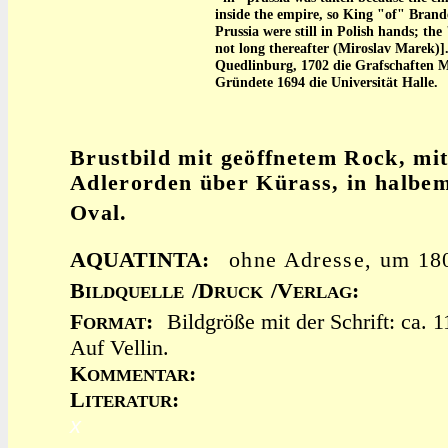
inside the empire, so King "of" Brand
Prussia were still in Polish hands; th
not long thereafter (Miroslav Marek)]
Quedlinburg, 1702 die Grafschaften M
Gründete 1694 die Universität Halle.
Brustbild mit geöffnetem Rock, m
Adlerorden über Kürass, in halbe
Oval.
AQUATINTA:
ohne Adresse, um 1
B
/D
/V
:
ILDQUELLE
RUCK
ERLAG
F
:
Bildgröße mit der Schrift: ca. 
ORMAT
Auf Vellin.
K
:
OMMENTAR
L
:
ITERATUR
x