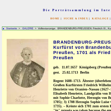
Die Porträtsammlung im Inte
HOME
|
SUCHE & INDEX
|
KATALOGE
Startseite
>
GALERIE
> Volltextanzeige: BRANDENBURG-PREUSSEN: Friedrich III., Kurfü
BRANDENBURG-PREUSSEN
Kurfürst von Brandenbu
Preußen, 1701 als Friedr
Preußen
geb.
11.07.1657 Königsberg (Preußen
gest.
25.02.1713 Berlin
Regent 1688–1713. Ältester (überleben
Großen Kurfürsten Friedrich Wilhelm 
Henriette von Oranien–Nassau (1627–1
Elisabeth Henriette, Landgräfin von H
mit Sophie Charlotte, Herzogin von 
1705); 3) 1708 Herzogin Sophie Luis
1735). – Krönte sich 1701 zum ersten 
"in" prussia was taken because the e