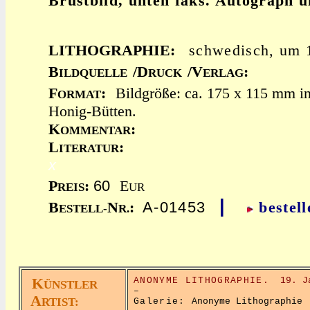
Brustbild, unten faks. Autograph 
LITHOGRAPHIE:
schwedisch, um
B
/D
/V
:
ILDQUELLE
RUCK
ERLAG
F
:
Bildgröße: ca. 175 x 115 mm in
ORMAT
Honig-Bütten.
K
:
OMMENTAR
L
:
ITERATUR
x
60
P
:
E
REIS
UR
|
A-01453
B
N
:
bestell
ESTELL-
R.
K
ANONYME LITHOGRAPHIE.
19. J
ÜNSTLER
–
A
RTIST:
Galerie:
Anonyme Lithographie