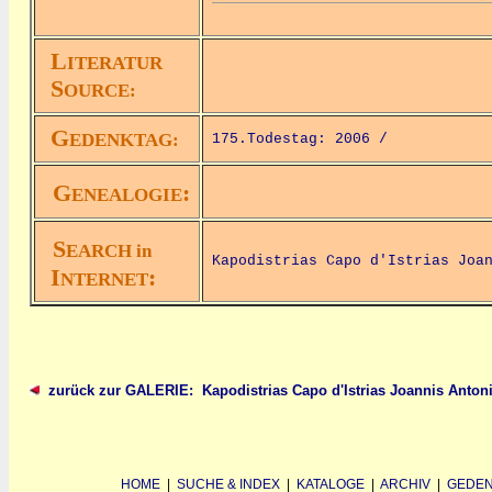
L
ITERATUR
S
OURCE:
G
EDENKTAG:
175.Todestag: 2006 /
G
:
ENEALOGIE
S
EARCH in
Kapodistrias Capo d'Istrias Joa
I
:
NTERNET
zurück zur GALERIE: Kapodistrias Capo d'Istrias Joannis Anton
HOME
|
SUCHE & INDEX
|
KATALOGE
|
ARCHIV
|
GEDEN