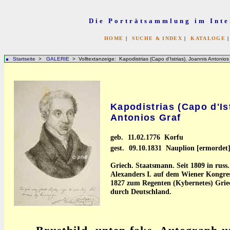
Die Porträtsammlung im Inte
HOME
|
SUCHE & INDEX
|
KATALOGE
Startseite
>
GALERIE
> Volltextanzeige: Kapodistrias (Capo d'Istrias), Joannis Antonios
Kapodistrias (Capo d'Is
Antonios Graf
geb.
11.02.1776 Korfu
gest.
09.10.1831 Nauplion [ermordet
Griech. Staatsmann. Seit 1809 in russ.
Alexanders I. auf dem Wiener Kongress
1827 zum Regenten (Kybernetes) Griec
durch Deutschland.