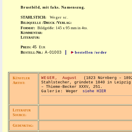
Brustbild, mit faks. Namenszug.
STAHLSTICH:
Weger sc.
B
/D
/V
:
ILDQUELLE
RUCK
ERLAG
F
:
Bildgröße: 145 x 95 mm in 4to.
ORMAT
K
:
OMMENTAR
L
:
ITERATUR
x
P
:
45
E
REIS
UR
|
B
N
:
A-01003
bestellen /order
ESTELL-
R.
K
WEGER,
August
(1823 Nürnberg – 1892
ÜNSTLER
Stahlstecher, gründete 1840 in Leipzig
A
RTIST:
– Thieme-Becker XXXV, 251.
Galerie:
Weger
siehe HIER
L
ITERATUR
S
OURCE:
G
EDENKTAG: