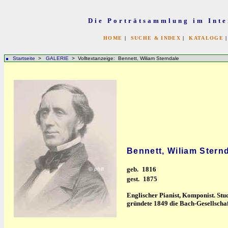
Die Porträtsammlung im Inte
HOME
|
SUCHE & INDEX
|
KATALOGE
Startseite
>
GALERIE
> Volltextanzeige: Bennett, Wiliam Sterndale
Bennett, Wiliam Stern
geb.
1816
gest.
1875
Englischer Pianist, Komponist. Stu
gründete 1849 die Bach-Gesellschaf