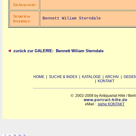
G
:
ENEALOGIE
S
EARCH in
Bennett Wiliam Sterndale
I
:
NTERNET
zurück zur GALERIE: Bennett Wiliam Sterndale
HOME
|
SUCHE & INDEX
|
KATALOGE
|
ARCHIV
|
GEDEN
|
KONTAKT
© 2002-2008 by Antiquariat Hille / Berl
www.portrait-hille.de
eMail :
siehe KONTAKT