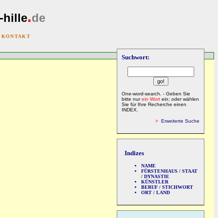
.
-hille
de
|
KONTAKT
Suchwort:
One-word-search. - Geben Sie
bitte nur
ein Wort
ein; oder wählen
Sie für Ihre Recherche einen
INDEX.
>
Erweiterte Suche
Indizes
NAME
FÜRSTENHAUS / STAAT
/ DYNASTIE
KÜNSTLER
BERUF / STICHWORT
ORT / LAND