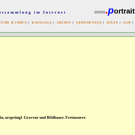
.
p
ortrait
www
ätsammlung im Internet
UCHE & INDEX
|
KATALOGE
|
ARCHIV
|
GEDENKTAGE
|
HILFE
|
AGB
x
rlin, ursprüngl. Graveur und Bildhauer. Freimaurer.