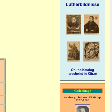
Lutherbildnisse
Online-Katalog
erscheint in Kürze
Gedenktage
Adelung, Johann Christop
1732-1806