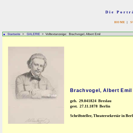
Die Portr
HOME
|
S
Startseite
>
GALERIE
> Volltextanzeige: Brachvogel, Albert Emil
Brachvogel, Albert Emil
geb.
29.041824 Breslau
gest.
27.11.1878 Berlin
Schriftsteller, Theatersekretär in Be