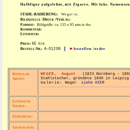
Halbfigur aufgelehnt, mit Zigarre. Mit faks. Namenszu
STAHL-RADIERUNG:
Weger sc.
B
/D
/V
:
ILDQUELLE
RUCK
ERLAG
F
:
Bildgröße: ca. 135 x 95 mm in 4to.
ORMAT
K
:
OMMENTAR
L
:
ITERATUR
x
P
:
65
E
REIS
UR
|
B
N
:
A-01208
bestellen /order
ESTELL-
R.
K
WEGER,
August
(1823 Nürnberg – 1892
ÜNSTLER
Stahlstecher, gründete 1840 in Leipzig
A
RTIST:
Galerie:
Weger
siehe HIER
L
ITERATUR
S
OURCE:
G
EDENKTAG:
G
:
ENEALOGIE