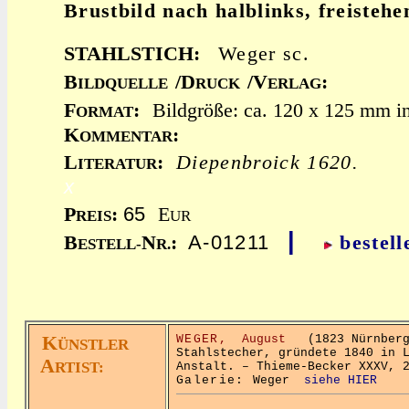
Brustbild nach halblinks, freistehe
STAHLSTICH:
Weger sc.
B
/D
/V
:
ILDQUELLE
RUCK
ERLAG
F
:
Bildgröße: ca. 120 x 125 mm in
ORMAT
K
:
OMMENTAR
L
:
Diepenbroick 1620.
ITERATUR
x
65
P
:
E
REIS
UR
|
A-01211
B
N
:
bestell
ESTELL-
R.
K
WEGER,
August
(1823 Nürnberg 
ÜNSTLER
Stahlstecher, gründete 1840 in 
A
RTIST:
Anstalt. – Thieme-Becker XXXV, 
Galerie:
Weger
siehe HIER