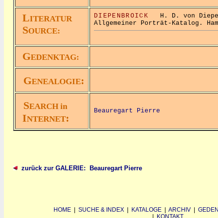
L
DIEPENBROICK
H. D. von Diepen
ITERATUR
Allgemeiner Porträt-Katalog. Ha
S
OURCE:
G
EDENKTAG:
G
:
ENEALOGIE
S
EARCH in
Beauregart Pierre
I
:
NTERNET
zurück zur GALERIE: Beauregart Pierre
HOME
|
SUCHE & INDEX
|
KATALOGE
|
ARCHIV
|
GEDEN
|
KONTAKT