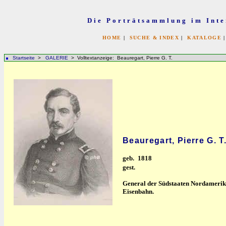
Die Porträtsammlung im Inte
HOME
|
SUCHE & INDEX
|
KATALOGE
Startseite
>
GALERIE
> Volltextanzeige: Beauregart, Pierre G. T.
Beauregart, Pierre G. T
geb.
1818
gest.
General der Südstaaten Nordamerikas
Eisenbahn.