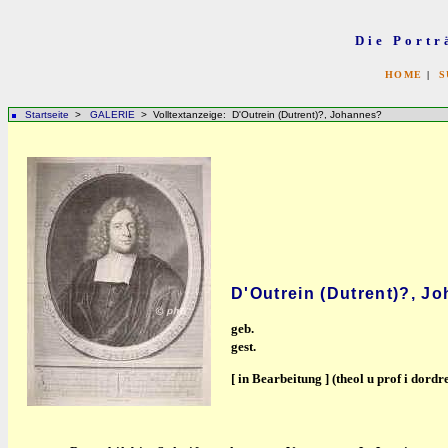
Die Portr
HOME
|
S
Startseite
>
GALERIE
> Volltextanzeige: D'Outrein (Dutrent)?, Johannes?
D'Outrein (Dutrent)?, J
geb.
gest.
[ in Bearbeitung ] (theol u prof i dordr