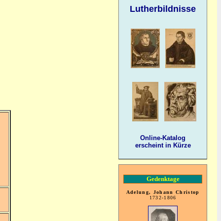
Lutherbildnisse
Online-Katalog
erscheint in Kürze
Gedenktage
Adelung, Johann Christop
1732-1806