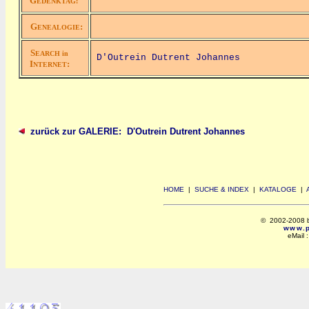
G
EDENKTAG:
G
:
ENEALOGIE
S
EARCH in
D'Outrein Dutrent Johannes
I
:
NTERNET
zurück zur GALERIE: D'Outrein Dutrent Johannes
HOME
|
SUCHE & INDEX
|
KATALOGE
|
© 2002-2008 by 
www.po
eMail 