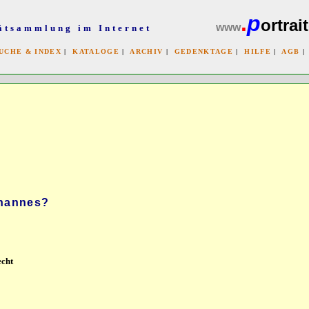
.
p
ortrait
www
ätsammlung im Internet
UCHE & INDEX
|
KATALOGE
|
ARCHIV
|
GEDENKTAGE
|
HILFE
|
AGB
x
ohannes?
echt