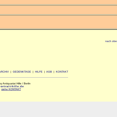
nach obe
ARCHIV
|
GEDENKTAGE
|
HILFE
|
AGB
|
KONTAKT
Antiquariat Hille / Berlin
rtrait-hille.de
:
siehe KONTAKT
xxx