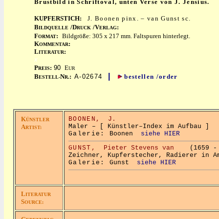
Brustbild in Schriftoval, unten Verse von J. Jensius.
KUPFERSTICH:
J. Boonen pinx. – van Gunst sc.
B
/D
/V
:
ILDQUELLE
RUCK
ERLAG
F
:
Bildgröße: 305 x 217 mm. Faltspuren hinterlegt.
ORMAT
K
:
OMMENTAR
L
:
ITERATUR
x
P
:
90
E
REIS
UR
|
B
N
:
A-02674
bestellen /order
ESTELL-
R.
K
BOONEN,
J.
ÜNSTLER
Maler – [ Künstler–Index im Aufbau ]
A
RTIST:
Galerie:
Boonen
siehe HIER
GUNST,
Pieter Stevens van
(1659 - 
Zeichner, Kupferstecher, Radierer in A
Galerie:
Gunst
siehe HIER
L
ITERATUR
S
OURCE: