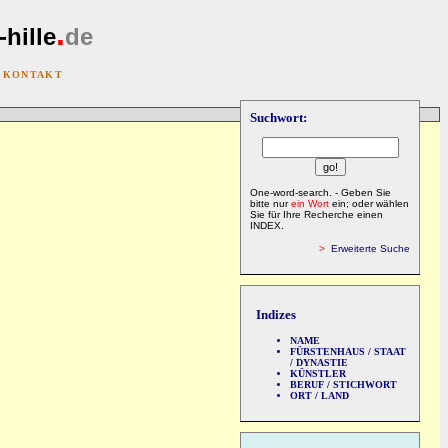
.
-hille
de
|
KONTAKT
Suchwort:
One-word-search. - Geben Sie
bitte nur
ein Wort
ein; oder wählen
Sie für Ihre Recherche einen
INDEX.
>
Erweiterte Suche
Indizes
NAME
FÜRSTENHAUS / STAAT
/ DYNASTIE
KÜNSTLER
BERUF / STICHWORT
ORT / LAND