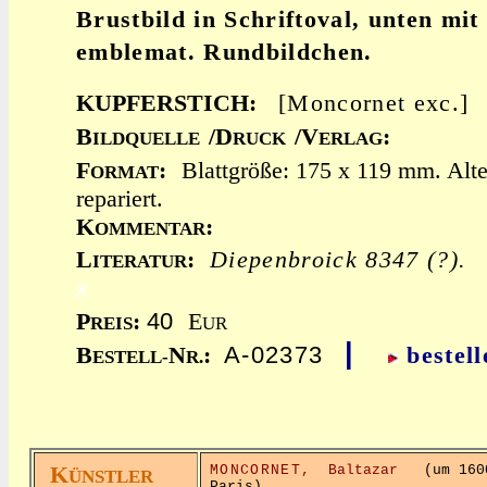
Brustbild in Schriftoval, unten mi
emblemat. Rundbildchen.
KUPFERSTICH:
[Moncornet exc.]
B
/D
/V
:
ILDQUELLE
RUCK
ERLAG
F
:
Blattgröße: 175 x 119 mm. Alt
ORMAT
repariert.
K
:
OMMENTAR
L
:
Diepenbroick 8347 (?).
ITERATUR
x
40
P
:
E
REIS
UR
|
A-02373
B
N
:
bestell
ESTELL-
R.
K
MONCORNET,
Baltazar
(um 1600 
ÜNSTLER
Paris),