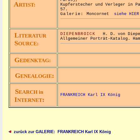
A
RTIST:
Kupferstecher und Verleger in P
57.
Galerie:
Moncornet
siehe HIER
L
DIEPENBROICK
H. D. von Diepen
ITERATUR
Allgemeiner Porträt-Katalog. Ha
S
OURCE:
G
EDENKTAG:
G
:
ENEALOGIE
S
EARCH in
FRANKREICH Karl IX König
I
:
NTERNET
zurück zur GALERIE: FRANKREICH Karl IX König