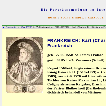
Die Porträtsammlung im Inte
HOME
|
SUCHE & INDEX
|
KATALOGE
Startseite
>
GALERIE
> Volltextanzeige: FRANKREICH: Karl (Charles) IX., König von Fr
FRANKREICH: Karl (Charl
Frankreich
geb.
27.06.1550 St. James's Palace
gest.
30.05.1574 Vincennes (Schloß)
Regent 1560–74, folgte seinem Bruder
König Heinrich II. (1519–1559) u. Ca
1589); vermählt 1570 mit Elisabeth v
Tochter von Kaiser Maximilian II.; ki
Coligny als seinen Ratgeber, Bruch 
der Pariser Bluthochzeit (Bartholomä
dichterisch behandelt von Mérimée.