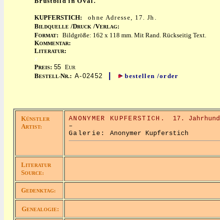
Brustbild in Oval.
KUPFERSTICH:
ohne Adresse, 17. Jh.
B
/D
/V
:
ILDQUELLE
RUCK
ERLAG
F
:
Bildgröße: 162 x 118 mm. Mit Rand. Rückseitig Text.
ORMAT
K
:
OMMENTAR
L
:
ITERATUR
x
P
:
55
E
REIS
UR
|
B
N
:
A-02452
bestellen /order
ESTELL-
R.
K
ANONYMER KUPFERSTICH.
17. Jahrhund
ÜNSTLER
–
A
RTIST:
Galerie:
Anonymer Kupferstich
L
ITERATUR
S
OURCE:
G
EDENKTAG:
G
:
ENEALOGIE