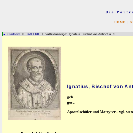
Die Portr
HOME
|
S
Startseite
>
GALERIE
> Volltextanzeige: Ignatius, Bischof von Antiochia, hl.
Ignatius, Bischof von Ant
geb.
gest.
Apostelschüler und Martyrer-- vgl. wet