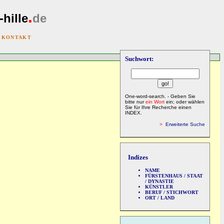
.
-hille
de
|
KONTAKT
Suchwort:
One-word-search. - Geben Sie
bitte nur
ein Wort
ein; oder wählen
Sie für Ihre Recherche einen
INDEX.
>
Erweiterte Suche
Indizes
NAME
FÜRSTENHAUS / STAAT
/ DYNASTIE
KÜNSTLER
BERUF / STICHWORT
ORT / LAND