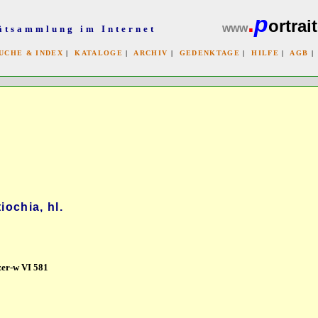
.
p
ortrait
www
ätsammlung im Internet
UCHE & INDEX
|
KATALOGE
|
ARCHIV
|
GEDENKTAGE
|
HILFE
|
AGB
x
iochia, hl.
zer-w VI 581