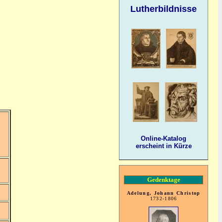
Lutherbildnisse
Online-Katalog
erscheint in Kürze
Gedenktage
Adelung, Johann Christop
1732-1806