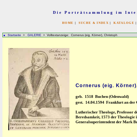
Die Porträtsammlung im Inte
HOME
|
SUCHE & INDEX
|
KATALOGE
Startseite
>
GALERIE
> Volltextanzeige: Cornerus (eig. Körner), Christoph
Cornerus (eig. Körner)
geb.
1518 Buchen (Odenwald)
gest.
14.04.1594 Frankfurt an der
Lutherischer Theologe, Professor d
Beredsamkeit, 1573 der Theologie i
Generalsuperintendent der Mark B