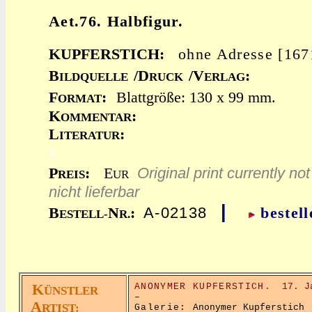
Aet.76. Halbfigur.
KUPFERSTICH:
ohne Adresse [16
B
/D
/V
:
ILDQUELLE
RUCK
ERLAG
F
:
Blattgröße: 130 x 99 mm.
ORMAT
K
:
OMMENTAR
L
:
ITERATUR
x
Original print currently not
P
:
E
REIS
UR
nicht lieferbar
|
A-02138
B
N
:
bestell
ESTELL-
R.
K
ANONYMER KUPFERSTICH.
17. J
ÜNSTLER
–
A
RTIST:
Galerie:
Anonymer Kupferstich