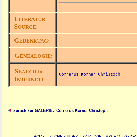
L
ITERATUR
S
OURCE:
G
EDENKTAG:
G
:
ENEALOGIE
S
EARCH in
Cornerus Körner Christoph
I
:
NTERNET
zurück zur GALERIE: Cornerus Körner Christoph
HOME
|
SUCHE & INDEX
|
KATALOGE
|
ARCHIV
|
GEDEN