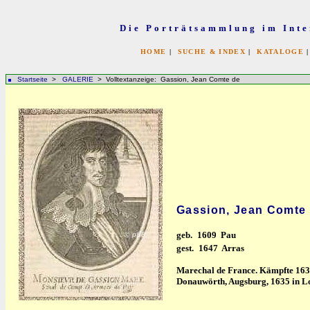
Die Porträtsammlung im Inte
HOME
|
SUCHE & INDEX
|
KATALOGE
Startseite
>
GALERIE
> Volltextanzeige: Gassion, Jean Comte de
Gassion, Jean Comte
geb.
1609 Pau
gest.
1647 Arras
Marechal de France. Kämpfte 1631 
Donauwörth, Augsburg, 1635 in Lot