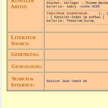
K
ÜNSTLER
Stecher, Verleger – Thieme-Beck
A
RTIST:
Galerie:
Aubry
siehe HIER
THEATRUM EUROPAEUM.
(...
– [ Künstler–Index im Aufbau ]
Galerie:
Theatrum Europ.
L
ITERATUR
S
OURCE:
G
EDENKTAG:
G
:
ENEALOGIE
S
EARCH in
Gassion Jean Comte de
I
:
NTERNET