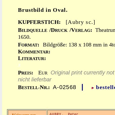
Brustbild in Oval.
KUPFERSTICH:
[Aubry sc.]
B
/D
/V
:
Theatru
ILDQUELLE
RUCK
ERLAG
1650.
F
:
Bildgröße: 138 x 108 mm in 4t
ORMAT
K
:
OMMENTAR
L
:
ITERATUR
x
Original print currently not
P
:
E
REIS
UR
nicht lieferbar
|
A-02568
B
N
:
bestell
ESTELL-
R.
AUBRY,
Peter