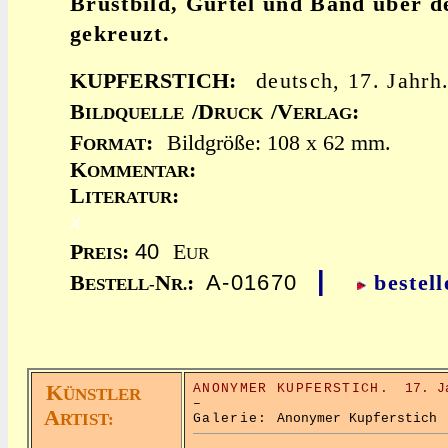
Brustbild, Gürtel und Band über d
gekreuzt.
KUPFERSTICH:
deutsch, 17. Jahrh
B
/D
/V
:
ILDQUELLE
RUCK
ERLAG
F
:
Bildgröße: 108 x 62 mm.
ORMAT
K
:
OMMENTAR
L
:
ITERATUR
x
40
P
:
E
REIS
UR
|
A-01670
B
N
:
bestell
ESTELL-
R.
K
ANONYMER KUPFERSTICH.
17. J
ÜNSTLER
–
A
RTIST:
Galerie:
Anonymer Kupferstich