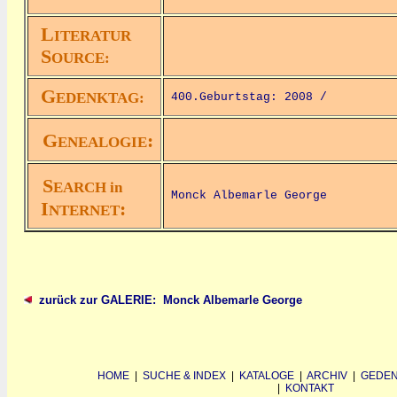
L
ITERATUR
S
OURCE:
G
EDENKTAG:
400.Geburtstag: 2008 /
G
:
ENEALOGIE
S
EARCH in
Monck Albemarle George
I
:
NTERNET
zurück zur GALERIE: Monck Albemarle George
HOME
|
SUCHE & INDEX
|
KATALOGE
|
ARCHIV
|
GEDEN
|
KONTAKT