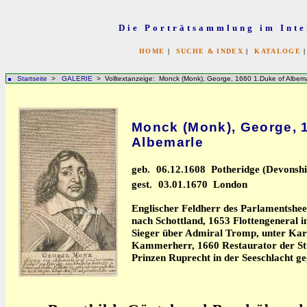
Die Porträtsammlung im Inte
HOME
|
SUCHE & INDEX
|
KATALOGE
Startseite
>
GALERIE
> Volltextanzeige: Monck (Monk), George, 1660 1.Duke of Albema
Monck (Monk), George, 
Albemarle
geb.
06.12.1608 Potheridge (Devonshi
gest.
03.01.1670 London
Englischer Feldherr des Parlamentshee
nach Schottland, 1653 Flottengeneral 
Sieger über Admiral Tromp, unter Karl
Kammerherr, 1660 Restaurator der St
Prinzen Ruprecht in der Seeschlacht g