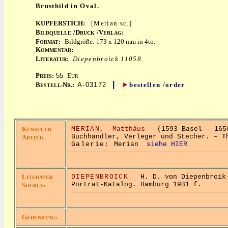
Brustbild in Oval.
KUPFERSTICH:
[Merian sc.]
B
/D
/V
:
ILDQUELLE
RUCK
ERLAG
F
:
Bildgröße: 173 x 120 mm in 4to.
ORMAT
K
:
OMMENTAR
L
:
Diepenbroick 11058.
ITERATUR
x
P
:
55
E
REIS
UR
|
B
N
:
A-03172
bestellen /order
ESTELL-
R.
K
MERIAN,
Matthäus
(1593 Basel – 1650
ÜNSTLER
Buchhändler, Verleger und Stecher. – T
A
RTIST:
Galerie:
Merian
siehe HIER
L
DIEPENBROICK
H. D. von Diepenbroik-
ITERATUR
Porträt-Katalog. Hamburg 1931 f.
S
OURCE:
G
EDENKTAG: