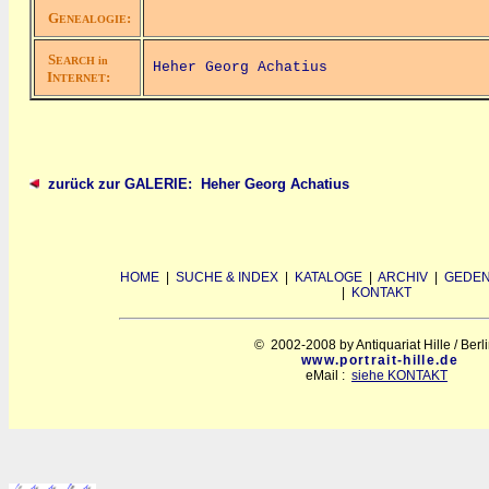
G
:
ENEALOGIE
S
EARCH in
Heher Georg Achatius
I
:
NTERNET
zurück zur GALERIE: Heher Georg Achatius
HOME
|
SUCHE & INDEX
|
KATALOGE
|
ARCHIV
|
GEDEN
|
KONTAKT
© 2002-2008 by Antiquariat Hille / Berl
www.portrait-hille.de
eMail :
siehe KONTAKT