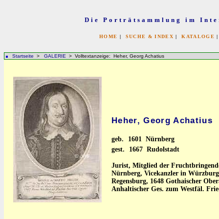
Die Porträtsammlung im Inte
HOME
|
SUCHE & INDEX
|
KATALOGE
Startseite
>
GALERIE
> Volltextanzeige: Heher, Georg Achatius
Heher, Georg Achatius
geb.
1601 Nürnberg
gest.
1667 Rudolstadt
Jurist, Mitglied der Fruchtbringend
Nürnberg, Vicekanzler in Würzburg, 
Regensburg, 1648 Gothaischer Obe
Anhaltischer Ges. zum Westfäl. Frie