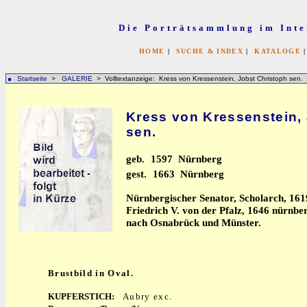
Die Porträtsammlung im Inte
HOME
|
SUCHE & INDEX
|
KATALOGE
Startseite
>
GALERIE
> Volltextanzeige: Kress von Kressenstein, Jobst Christoph sen.
Kress von Kressenstein,
sen.
geb.
1597 Nürnberg
gest.
1663 Nürnberg
Nürnbergischer Senator, Scholarch, 161
Friedrich V. von der Pfalz, 1646 nürnb
nach Osnabrück und Münster.
Brustbild in Oval.
KUPFERSTICH:
Aubry exc.