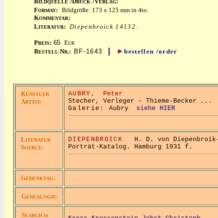
B
/D
/V
:
ILDQUELLE
RUCK
ERLAG
F
:
Bildgröße: 173 x 125 mm in 4to.
ORMAT
K
:
OMMENTAR
L
:
Diepenbroick 14132.
ITERATUR
x
P
:
65
E
REIS
UR
|
B
N
:
BF-1643
bestellen /order
ESTELL-
R.
K
AUBRY,
Peter
ÜNSTLER
Stecher, Verleger – Thieme-Becker ...
A
RTIST:
Galerie:
Aubry
siehe HIER
L
DIEPENBROICK
H. D. von Diepenbroik-
ITERATUR
Porträt-Katalog. Hamburg 1931 f.
S
OURCE:
G
EDENKTAG:
G
:
ENEALOGIE
S
EARCH in