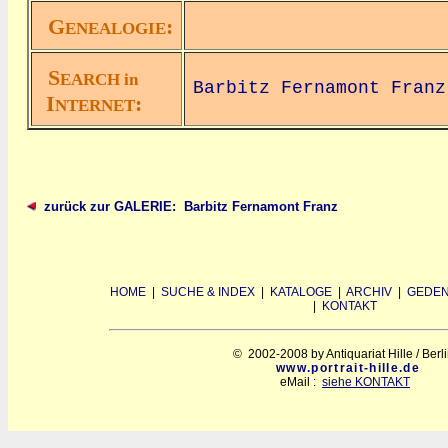
G
:
ENEALOGIE
S
EARCH in
Barbitz Fernamont Franz
I
:
NTERNET
zurück zur GALERIE: Barbitz Fernamont Franz
HOME
|
SUCHE & INDEX
|
KATALOGE
|
ARCHIV
|
GEDEN
|
KONTAKT
© 2002-2008 by Antiquariat Hille / Berl
www.portrait-hille.de
eMail :
siehe KONTAKT