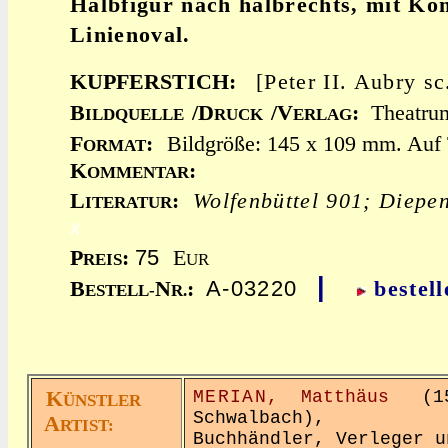
Halbfigur nach halbrechts, mit K
Linienoval.
KUPFERSTICH:
[Peter II. Aubry s
B
/D
/V
:
Theatru
ILDQUELLE
RUCK
ERLAG
F
:
Bildgröße: 145 x 109 mm. Auf T
ORMAT
K
:
OMMENTAR
L
:
Wolfenbüttel 901; Diepe
ITERATUR
x
75
P
:
E
REIS
UR
|
A-03220
B
N
:
bestell
ESTELL-
R.
K
MERIAN,
Matthäus
(159
ÜNSTLER
Schwalbach),
A
RTIST:
Buchhändler, Verleger u