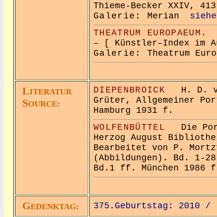
Thieme-Becker XXIV, 413
Galerie:
Merian
siehe
THEATRUM EUROPAEUM.
– [ Künstler–Index im A
Galerie:
Theatrum Eur
L
DIEPENBROICK
H. D. vo
ITERATUR
Grüter, Allgemeiner Por
S
OURCE:
Hamburg 1931 f.
WOLFENBÜTTEL
Die Port
Herzog August Bibliothe
Bearbeitet von P. Mortz
(Abbildungen). Bd. 1-28
Bd.1 ff. München 1986 f
G
375.Geburtstag: 2010 /
EDENKTAG: