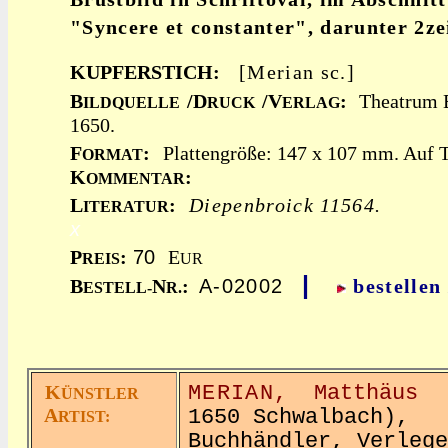
"Syncere et constanter", darunter 2zei
KUPFERSTICH:
[Merian sc.]
B
/D
/V
:
Theatrum 
ILDQUELLE
RUCK
ERLAG
1650.
F
:
Plattengröße: 147 x 107 mm. Auf Te
ORMAT
K
:
OMMENTAR
L
:
Diepenbroick 11564.
ITERATUR
x
P
:
70
E
REIS
UR
|
B
N
:
A-02002
bestellen
ESTELL-
R.
K
MERIAN,
Matthäus
(
ÜNSTLER
A
1650 Schwalbach),
RTIST:
Buchhändler, Verlege