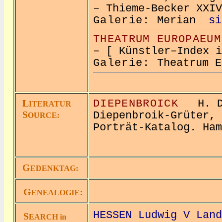
– Thieme-Becker XXIV
Galerie:
Merian
si
THEATRUM EUROPAEUM
– [ Künstler–Index i
Galerie:
Theatrum 
L
DIEPENBROICK
H. D.
ITERATUR
S
Diepenbroik-Grüter, 
OURCE:
Porträt-Katalog. Ham
G
EDENKTAG:
G
:
ENEALOGIE
HESSEN Ludwig V Land
S
EARCH in