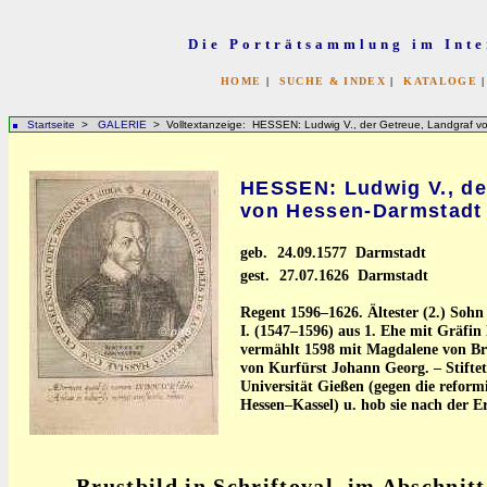
Die Porträtsammlung im Inte
HOME
|
SUCHE & INDEX
|
KATALOGE
Startseite
>
GALERIE
> Volltextanzeige: HESSEN: Ludwig V., der Getreue, Landgraf v
HESSEN: Ludwig V., de
von Hessen-Darmstadt
geb.
24.09.1577 Darmstadt
gest.
27.07.1626 Darmstadt
Regent 1596–1626. Ältester (2.) Soh
I. (1547–1596) aus 1. Ehe mit Gräfi
vermählt 1598 mit Magdalene von Br
von Kurfürst Johann Georg. – Stiftet
Universität Gießen (gegen die reform
Hessen–Kassel) u. hob sie nach der 
Brustbild in Schriftoval, im Abschnitt