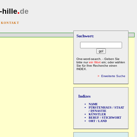
.
-hille
de
|
KONTAKT
Suchwort:
One-word-search. - Geben Sie
bitte nur
ein Wort
ein; oder wählen
Sie für Ihre Recherche einen
INDEX.
>
Erweiterte Suche
Indizes
NAME
FÜRSTENHAUS / STAAT
/ DYNASTIE
KÜNSTLER
BERUF / STICHWORT
ORT / LAND