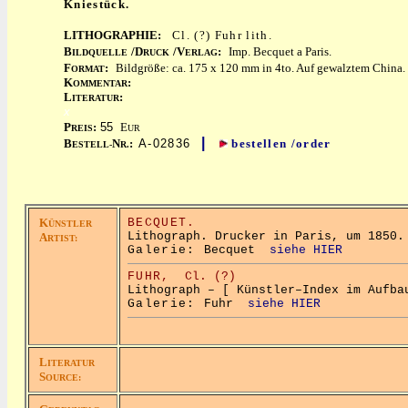
Kniestück.
LITHOGRAPHIE:
Cl. (?) Fuhr lith.
B
/D
/V
:
Imp. Becquet a Paris.
ILDQUELLE
RUCK
ERLAG
F
:
Bildgröße: ca. 175 x 120 mm in 4to. Auf gewalztem China.
ORMAT
K
:
OMMENTAR
L
:
ITERATUR
x
P
:
55
E
REIS
UR
|
B
N
:
A-02836
bestellen /order
ESTELL-
R.
K
BECQUET.
ÜNSTLER
Lithograph. Drucker in Paris, um 1850.
A
RTIST:
Galerie:
Becquet
siehe HIER
FUHR,
Cl. (?)
Lithograph – [ Künstler–Index im Aufba
Galerie:
Fuhr
siehe HIER
L
ITERATUR
S
OURCE: