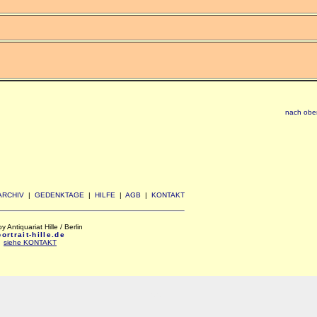
nach obe
ARCHIV
|
GEDENKTAGE
|
HILFE
|
AGB
|
KONTAKT
Antiquariat Hille / Berlin
rtrait-hille.de
:
siehe KONTAKT
xxx