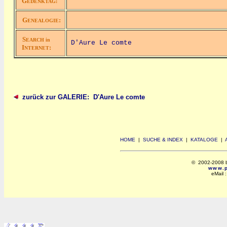
G
EDENKTAG:
G
:
ENEALOGIE
S
EARCH in
D'Aure Le comte
I
:
NTERNET
zurück zur GALERIE: D'Aure Le comte
HOME
|
SUCHE & INDEX
|
KATALOGE
|
© 2002-2008 by 
www.po
eMail 