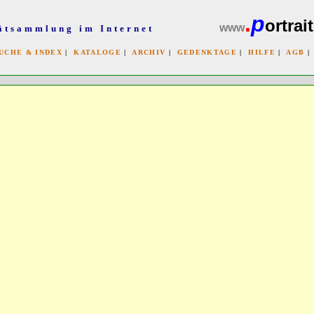
.
p
ortrait
www
ätsammlung im Internet
UCHE & INDEX
|
KATALOGE
|
ARCHIV
|
GEDENKTAGE
|
HILFE
|
AGB
x