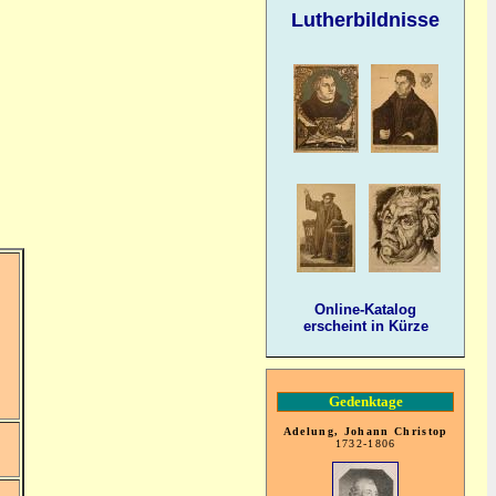
Lutherbildnisse
Online-Katalog
erscheint in Kürze
Gedenktage
Adelung, Johann Christop
1732-1806