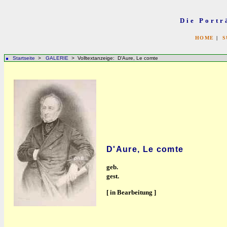
Die Portr
HOME
|
S
Startseite
>
GALERIE
> Volltextanzeige: D'Aure, Le comte
D'Aure, Le comte
geb.
gest.
[ in Bearbeitung ]