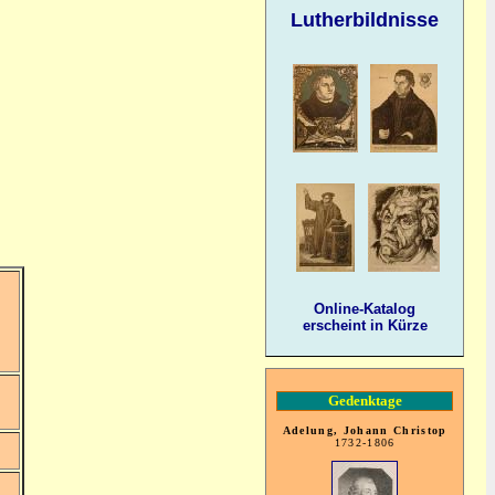
Lutherbildnisse
Online-Katalog
erscheint in Kürze
Gedenktage
Adelung, Johann Christop
1732-1806