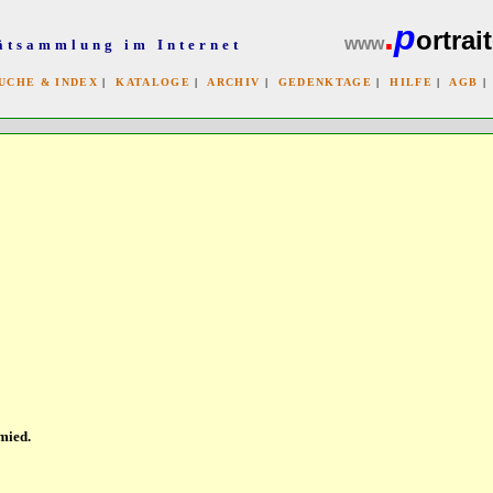
.
p
ortrait
www
ätsammlung im Internet
UCHE & INDEX
|
KATALOGE
|
ARCHIV
|
GEDENKTAGE
|
HILFE
|
AGB
x
mied.