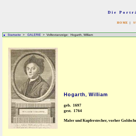
Die Portr
HOME
|
S
Startseite
>
GALERIE
> Volltextanzeige: Hogarth, William
Hogarth, William
geb.
1697
gest.
1764
Maler und Kupferstecher, vorher Goldsch