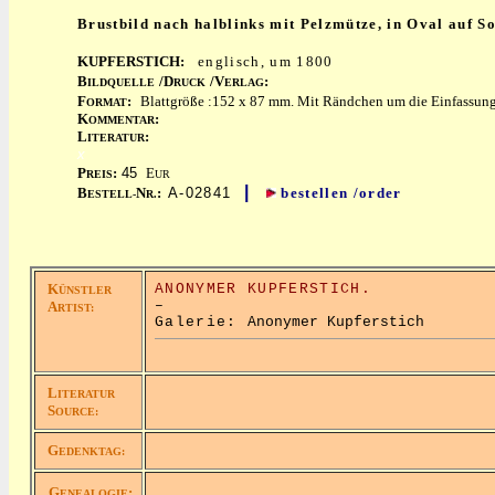
Brustbild nach halblinks mit Pelzmütze, in Oval auf So
KUPFERSTICH:
englisch, um 1800
B
/D
/V
:
ILDQUELLE
RUCK
ERLAG
F
:
Blattgröße :152 x 87 mm. Mit Rändchen um die Einfassung,
ORMAT
K
:
OMMENTAR
L
:
ITERATUR
x
P
:
45
E
REIS
UR
|
B
N
:
A-02841
bestellen /order
ESTELL-
R.
K
ANONYMER KUPFERSTICH.
ÜNSTLER
–
A
RTIST:
Galerie:
Anonymer Kupferstich
L
ITERATUR
S
OURCE:
G
EDENKTAG:
G
:
ENEALOGIE