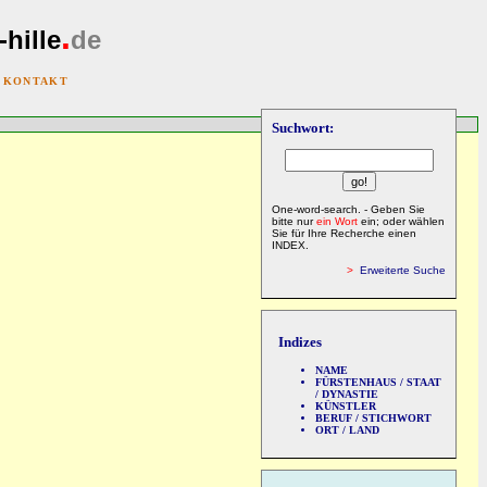
.
-hille
de
|
KONTAKT
Suchwort:
One-word-search. - Geben Sie
bitte nur
ein Wort
ein; oder wählen
Sie für Ihre Recherche einen
INDEX.
>
Erweiterte Suche
Indizes
NAME
FÜRSTENHAUS / STAAT
/ DYNASTIE
KÜNSTLER
BERUF / STICHWORT
ORT / LAND