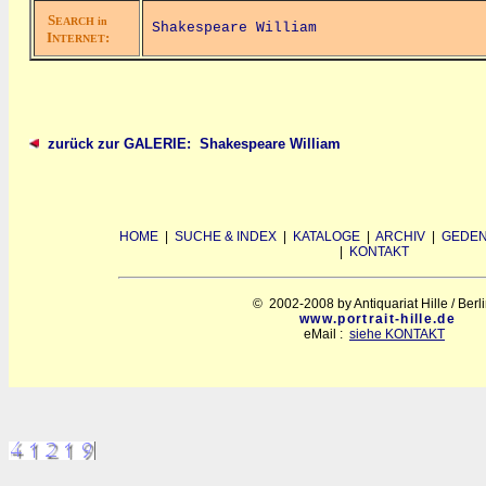
S
EARCH in
Shakespeare William
I
:
NTERNET
zurück zur GALERIE: Shakespeare William
HOME
|
SUCHE & INDEX
|
KATALOGE
|
ARCHIV
|
GEDEN
|
KONTAKT
© 2002-2008 by Antiquariat Hille / Berl
www.portrait-hille.de
eMail :
siehe KONTAKT