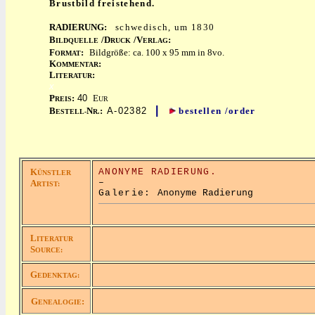
Brustbild freistehend.
RADIERUNG:
schwedisch, um 1830
B
/D
/V
:
ILDQUELLE
RUCK
ERLAG
F
:
Bildgröße: ca. 100 x 95 mm in 8vo.
ORMAT
K
:
OMMENTAR
L
:
ITERATUR
x
P
:
40
E
REIS
UR
|
B
N
:
A-02382
bestellen /order
ESTELL-
R.
K
ANONYME RADIERUNG.
ÜNSTLER
–
A
RTIST:
Galerie:
Anonyme Radierung
L
ITERATUR
S
OURCE:
G
EDENKTAG:
G
:
ENEALOGIE