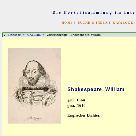
Die Porträtsammlung im Inte
HOME
|
SUCHE & INDEX
|
KATALOGE
Startseite
>
GALERIE
> Volltextanzeige: Shakespeare, William
Shakespeare, William
geb.
1564
gest.
1616
Englischer Dichter.