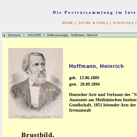
Die Porträtsammlung im Inte
HOME
|
SUCHE & INDEX
|
KATALOGE
Startseite
>
GALERIE
> Volltextanzeige: Hoffmann, Heinrich
Hoffmann, Heinrich
geb.
13.06.1809
gest.
20.09.1894
Deutscher Arzt und Verfasser des "
Anatomie am Medizinischen Institut
Gesellschaft, 1851 leitender Arzt de
Irrenanstalt
Brustbild.