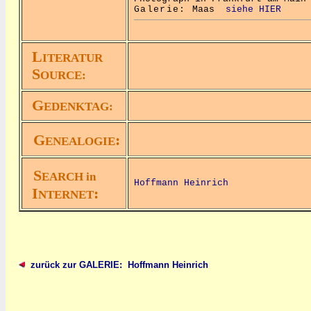
Galerie:
Maas
siehe HIER
L
ITERATUR
S
OURCE:
G
EDENKTAG:
G
:
ENEALOGIE
S
EARCH in
Hoffmann Heinrich
I
:
NTERNET
zurück zur GALERIE: Hoffmann Heinrich