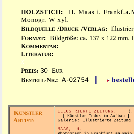
HOLZSTICH:
H. Maas i. Frankf.a.
Monogr. W xyl.
B
/D
/V
:
Illustrie
ILDQUELLE
RUCK
ERLAG
F
:
Bildgröße: ca. 137 x 122 mm. R
ORMAT
K
:
OMMENTAR
L
:
ITERATUR
x
30
P
:
E
REIS
UR
|
A-02754
B
N
:
bestell
ESTELL-
R.
K
ILLUSTRIERTE ZEITUNG.
(..
ÜNSTLER
– [ Künstler–Index im Aufbau ]
A
RTIST:
Galerie:
Illustrierte Zeitung
MAAS,
H.
Photograph in Frankfurt am Main