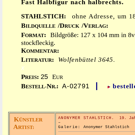
Fast Halbfigur nach halbrechts.
STAHLSTICH:
ohne Adresse, um 
B
/D
/V
:
ILDQUELLE
RUCK
ERLAG
F
:
Bildgröße: 127 x 104 mm in 8
ORMAT
stockfleckig.
K
:
OMMENTAR
L
:
Wolfenbüttel 3645.
ITERATUR
x
25
P
:
E
REIS
UR
|
A-02791
B
N
:
bestell
ESTELL-
R.
K
ANONYMER STAHLSTICH.
19. Ja
ÜNSTLER
–
A
RTIST:
Galerie:
Anonymer Stahlstich