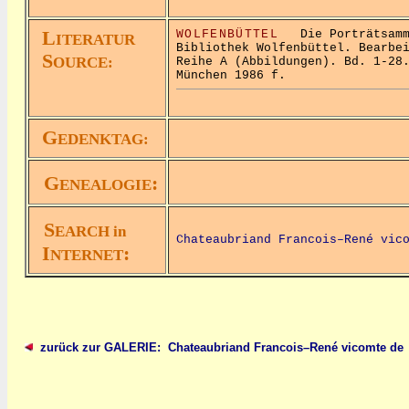
L
WOLFENBÜTTEL
Die Porträtsamml
ITERATUR
Bibliothek Wolfenbüttel. Bearbe
S
OURCE:
Reihe A (Abbildungen). Bd. 1-28
München 1986 f.
G
EDENKTAG:
G
:
ENEALOGIE
S
EARCH in
Chateaubriand Francois–René vic
I
:
NTERNET
zurück zur GALERIE: Chateaubriand Francois–René vicomte de