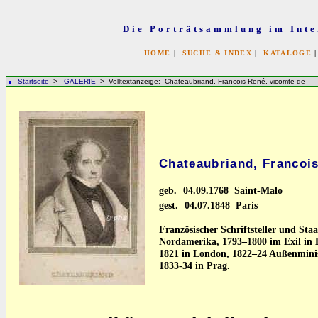
Die Porträtsammlung im Inte
HOME
|
SUCHE & INDEX
|
KATALOGE
Startseite
>
GALERIE
> Volltextanzeige: Chateaubriand, Francois-René, vicomte de
Chateaubriand, Francoi
geb.
04.09.1768 Saint-Malo
gest.
04.07.1848 Paris
Französischer Schriftsteller und Sta
Nordamerika, 1793–1800 im Exil in E
1821 in London, 1822–24 Außenminis
1833-34 in Prag.