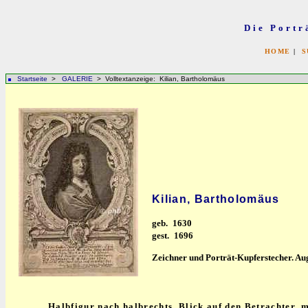
Die Portr
HOME
|
S
Startseite
>
GALERIE
> Volltextanzeige: Kilian, Bartholomäus
Kilian, Bartholomäus
geb.
1630
gest.
1696
Zeichner und Porträt-Kupferstecher. Au
Halbfigur nach halbrechts, Blick auf den Betrachter, 