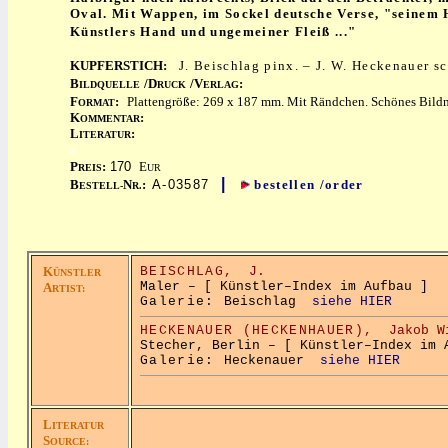
Oval. Mit Wappen, im Sockel deutsche Verse, "seinem
Künstlers Hand und ungemeiner Fleiß ..."
KUPFERSTICH:
J. Beischlag pinx. – J. W. Heckenauer s
B
/D
/V
:
ILDQUELLE
RUCK
ERLAG
F
:
Plattengröße: 269 x 187 mm. Mit Rändchen. Schönes Bildni
ORMAT
K
:
OMMENTAR
L
:
ITERATUR
x
P
:
170
E
REIS
UR
|
B
N
:
A-03587
bestellen /order
ESTELL-
R.
K
BEISCHLAG,
J.
ÜNSTLER
Maler – [ Künstler–Index im Aufbau ]
A
RTIST:
Galerie:
Beischlag
siehe HIER
HECKENAUER (HECKENHAUER),
Jakob 
Stecher, Berlin – [ Künstler–Index im 
Galerie:
Heckenauer
siehe HIER
L
ITERATUR
S
OURCE: