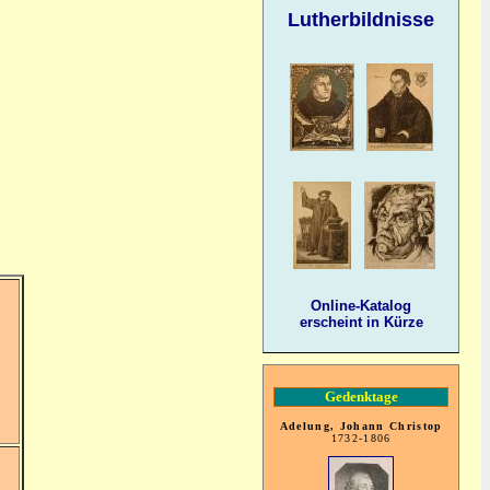
Lutherbildnisse
Online-Katalog
erscheint in Kürze
Gedenktage
Adelung, Johann Christop
1732-1806