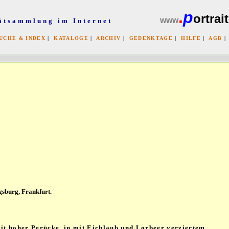
.
p
ortrait
www
ätsammlung im Internet
UCHE & INDEX
|
KATALOGE
|
ARCHIV
|
GEDENKTAGE
|
HILFE
|
AGB
x
gsburg, Frankfurt.
mit hoher Perücke, in mit Eichlaub und Lorbeer verziertem