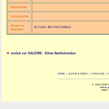
G
EDENKTAG:
G
:
ENEALOGIE
S
EARCH in
Kilian Bartholomäus
I
:
NTERNET
zurück zur GALERIE: Kilian Bartholomäus
HOME
|
SUCHE & INDEX
|
KATALOGE
|
© 2002-2008 by 
www.po
eMail 