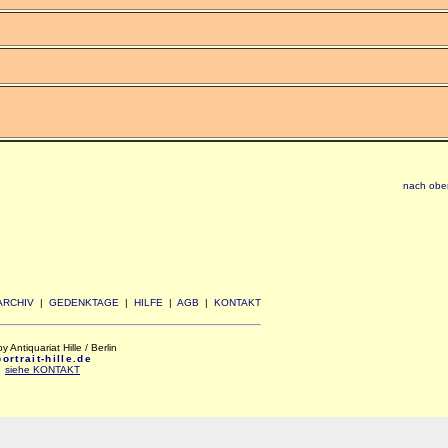
nach obe
ARCHIV
|
GEDENKTAGE
|
HILFE
|
AGB
|
KONTAKT
Antiquariat Hille / Berlin
rtrait-hille.de
:
siehe KONTAKT
xxx