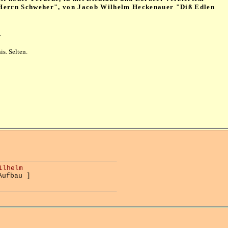
 Herrn Schweher", von Jacob Wilhelm Heckenauer "Diß Edlen
c.
s. Selten.
Wilhelm
Aufbau ]