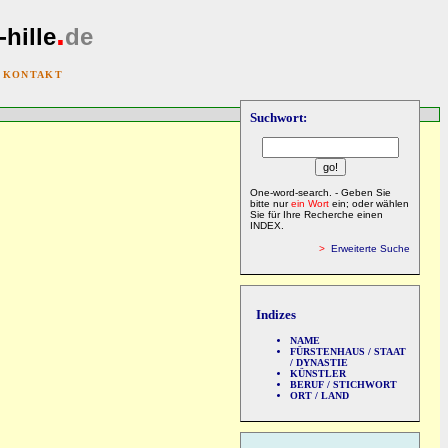
.
-hille
de
|
KONTAKT
Suchwort:
One-word-search. - Geben Sie
bitte nur
ein Wort
ein; oder wählen
Sie für Ihre Recherche einen
INDEX.
>
Erweiterte Suche
Indizes
NAME
FÜRSTENHAUS / STAAT
/ DYNASTIE
KÜNSTLER
BERUF / STICHWORT
ORT / LAND