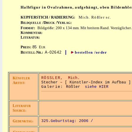
Halbfigur in Ovalrahmen, aufgehängt, oben Bildemble
KUPFERSTICH / RADIERUNG:
Mich. Rößler sc.
B
/D
/V
:
ILDQUELLE
RUCK
ERLAG
F
:
Bildgröße: 200 x 134 mm. Mit breitem Rand. Vorzüglicher
ORMAT
K
:
OMMENTAR
L
:
ITERATUR
x
P
:
85
E
REIS
UR
|
B
N
:
A-02642
bestellen /order
ESTELL-
R.
K
RÖSSLER,
Mich.
ÜNSTLER
Stecher – [ Künstler–Index im Aufbau ]
A
RTIST:
Galerie:
Rößler
siehe HIER
L
ITERATUR
S
OURCE:
G
325.Geburtstag: 2006 /
EDENKTAG: