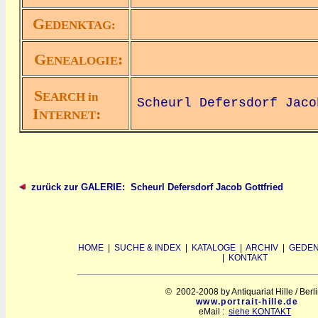
G
EDENKTAG:
G
:
ENEALOGIE
S
EARCH in
Scheurl Defersdorf Jaco
I
:
NTERNET
zurück zur GALERIE: Scheurl Defersdorf Jacob Gottfried
HOME
|
SUCHE & INDEX
|
KATALOGE
|
ARCHIV
|
GEDEN
|
KONTAKT
© 2002-2008 by Antiquariat Hille / Berl
www.portrait-hille.de
eMail :
siehe KONTAKT