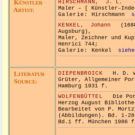
K
HIRSCHMANN,
J. L.
ÜNSTLER
Maler – [ Künstler–Inde
A
RTIST:
Galerie:
Hirschmann
s
KENKEL,
Johann
(1688 
Augsburg),
Maler, Zeichner und Kup
Henrici 744;
Galerie:
Kenkel
siehe
L
DIEPENBROICK
H. D. vo
ITERATUR
Grüter, Allgemeiner Por
S
OURCE:
Hamburg 1931 f.
WOLFENBÜTTEL
Die Port
Herzog August Bibliothe
Bearbeitet von P. Mortz
(Abbildungen). Bd. 1-28
Bd.1 ff. München 1986 f