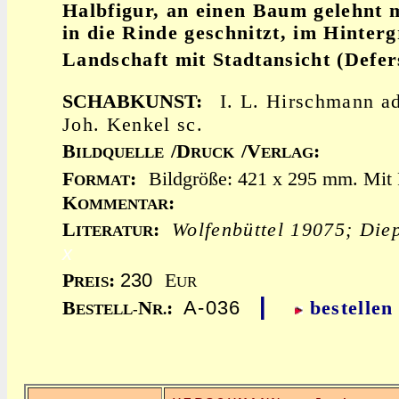
Halbfigur, an einen Baum gelehnt
in die Rinde geschnitzt, im Hinter
Landschaft mit Stadtansicht (Defer
SCHABKUNST:
I. L. Hirschmann ad
Joh. Kenkel sc.
B
/D
/V
:
ILDQUELLE
RUCK
ERLAG
F
:
Bildgröße: 421 x 295 mm. Mit R
ORMAT
K
:
OMMENTAR
L
:
Wolfenbüttel 19075; Die
ITERATUR
x
230
P
:
E
REIS
UR
|
A-036
B
N
:
bestellen
ESTELL-
R.