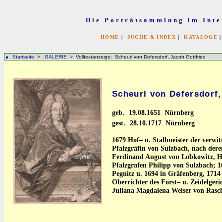
Die Porträtsammlung im Inte
HOME
|
SUCHE & INDEX
|
KATALOGE
Startseite
>
GALERIE
> Volltextanzeige: Scheurl von Defersdorf, Jacob Gottfried
Scheurl von Defersdorf,
geb.
19.08.1651 Nürnberg
gest.
28.10.1717 Nürnberg
1679 Hof– u. Stallmeister der verwit
Pfalzgräfin von Sulzbach, nach dere
Ferdinand August von Lobkowitz, He
Pfalzgrafen Philipp von Sulzbach; 1
Pegnitz u. 1694 in Gräfenberg, 171
Oberrichter des Forst– u. Zeidelger
Juliana Magdalena Welser von Rasc