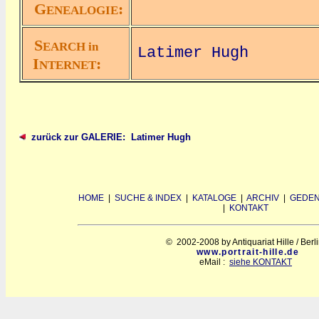
G
:
ENEALOGIE
S
EARCH in
Latimer Hugh
I
:
NTERNET
zurück zur GALERIE: Latimer Hugh
HOME
|
SUCHE & INDEX
|
KATALOGE
|
ARCHIV
|
GEDEN
|
KONTAKT
© 2002-2008 by Antiquariat Hille / Berl
www.portrait-hille.de
eMail :
siehe KONTAKT