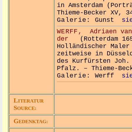
in Amsterdam (Portr
Thieme-Becker XV, 3
Galerie:
Gunst
si
WERFF,
Adriaen van
der
(Rotterdam 165
Holländischer Maler
zeitweise in Düssel
des Kurfürsten Joh.
Pfalz. – Thieme-Bec
Galerie:
Werff
si
L
ITERATUR
S
OURCE:
G
EDENKTAG: