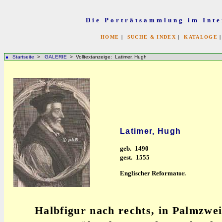
Die Porträtsammlung im Inte
HOME
|
SUCHE & INDEX
|
KATALOGE
Startseite
>
GALERIE
> Volltextanzeige: Latimer, Hugh
Latimer, Hugh
geb.
1490
gest.
1555
Englischer Reformator.
Halbfigur nach rechts, in Palmzwe