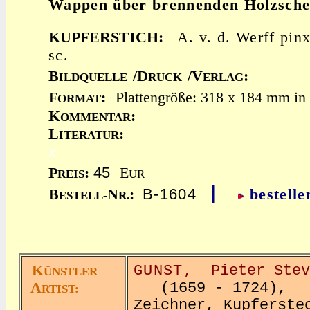
Wappen über brennenden Holzsche
KUPFERSTICH:
A. v. d. Werff pin
sc.
B
/D
/V
:
ILDQUELLE
RUCK
ERLAG
F
:
Plattengröße: 318 x 184 mm in 
ORMAT
K
:
OMMENTAR
L
:
ITERATUR
x
45
P
:
E
REIS
UR
|
B-1604
B
N
:
bestelle
ESTELL-
R.
K
GUNST,
Pieter Stev
ÜNSTLER
A
(1659 - 1724),
RTIST:
Zeichner, Kupferste