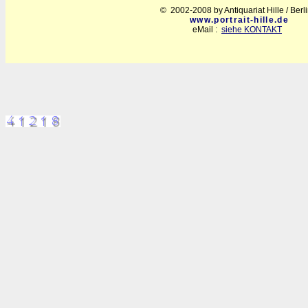
© 2002-2008 by Antiquariat Hille / Berl
www.portrait-hille.de
eMail :
siehe KONTAKT