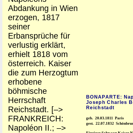
Abdankung in Wien
erzogen, 1817
seiner
Erbansprüche für
verlustig erklärt,
erhielt 1818 vom
österreich. Kaiser
die zum Herzogtum
erhobene
böhmische
BONAPARTE: Napol
Herrschaft
Joseph Charles B
Reichstadt. [–>
Reichstadt
FRANKREICH:
geb.
20.03.1811 Paris
gest.
22.07.1832 Schönbrun
Napoléon II.; –>
Einziger Sohn von Kaiser N