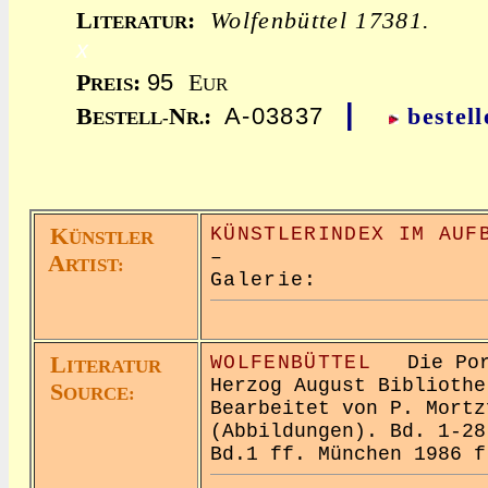
L
:
Wolfenbüttel 17381.
ITERATUR
x
95
P
:
E
REIS
UR
|
A-03837
B
N
:
bestell
ESTELL-
R.
K
KÜNSTLERINDEX IM AUF
ÜNSTLER
–
A
RTIST:
Galerie:
L
WOLFENBÜTTEL
Die Port
ITERATUR
Herzog August Bibliothe
S
OURCE:
Bearbeitet von P. Mortz
(Abbildungen). Bd. 1-28
Bd.1 ff. München 1986 f