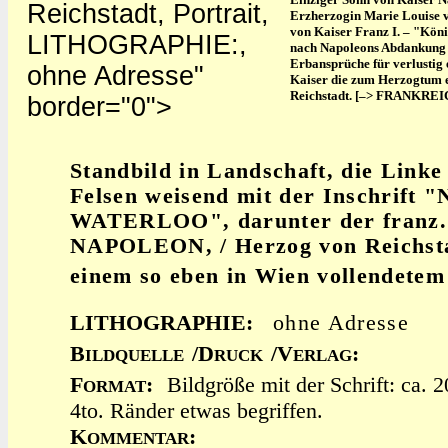
Reichstadt, Portrait,
Erzherzogin Marie Louise v
von Kaiser Franz I. – "Kön
LITHOGRAPHIE:,
nach Napoleons Abdankung i
Erbansprüche für verlustig e
ohne Adresse"
Kaiser die zum Herzogtum 
Reichstadt. [–> FRANKREICH
border="0">
Standbild in Landschaft, die Linke
Felsen weisend mit der Inschrift
WATERLOO", darunter der franz. 
NAPOLEON, / Herzog von Reichsta
einem so eben in Wien vollendete
LITHOGRAPHIE:
ohne Adresse
B
/D
/V
:
ILDQUELLE
RUCK
ERLAG
F
:
Bildgröße mit der Schrift: ca. 
ORMAT
4to. Ränder etwas begriffen.
K
:
OMMENTAR