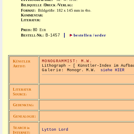
B
/D
/V
:
ILDQUELLE
RUCK
ERLAG
F
:
Bildgröße: 182 x 145 mm in 4to.
ORMAT
K
:
OMMENTAR
L
:
ITERATUR
x
P
:
80
E
REIS
UR
|
B
N
:
B-1457
bestellen /order
ESTELL-
R.
K
MONOGRAMMIST: M.W.
ÜNSTLER
Lithograph – [ Künstler–Index im Aufba
A
RTIST:
Galerie:
Monogr. M.W.
siehe HIER
L
ITERATUR
S
OURCE:
G
EDENKTAG:
G
:
ENEALOGIE
S
EARCH in
Lytton Lord
I
:
NTERNET