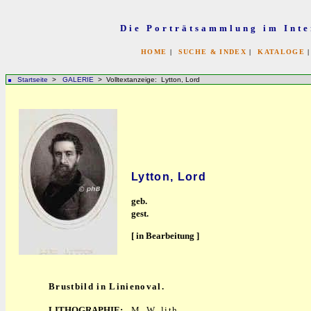
Die Porträtsammlung im Inte
HOME
|
SUCHE & INDEX
|
KATALOGE
Startseite
>
GALERIE
> Volltextanzeige: Lytton, Lord
Lytton, Lord
geb.
gest.
[ in Bearbeitung ]
Brustbild in Linienoval.
LITHOGRAPHIE:
M. W. lith.