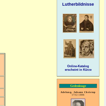
Lutherbildnisse
Online-Katalog
erscheint in Kürze
Gedenktage
Adelung, Johann Christop
1732-1806