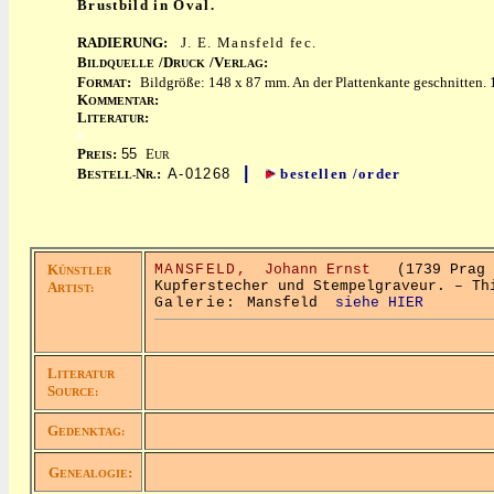
Brustbild in Oval.
RADIERUNG:
J. E. Mansfeld fec.
B
/D
/V
:
ILDQUELLE
RUCK
ERLAG
F
:
Bildgröße: 148 x 87 mm. An der Plattenkante geschnitten. 
ORMAT
K
:
OMMENTAR
L
:
ITERATUR
x
P
:
55
E
REIS
UR
|
B
N
:
A-01268
bestellen /order
ESTELL-
R.
K
MANSFELD,
Johann Ernst
(1739 Prag –
ÜNSTLER
Kupferstecher und Stempelgraveur. – Th
A
RTIST:
Galerie:
Mansfeld
siehe HIER
L
ITERATUR
S
OURCE:
G
EDENKTAG:
G
:
ENEALOGIE