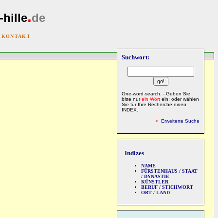
.
-hille
de
|
KONTAKT
Suchwort:
One-word-search. - Geben Sie
bitte nur
ein Wort
ein; oder wählen
Sie für Ihre Recherche einen
INDEX.
>
Erweiterte Suche
Indizes
NAME
FÜRSTENHAUS / STAAT
/ DYNASTIE
KÜNSTLER
BERUF / STICHWORT
ORT / LAND