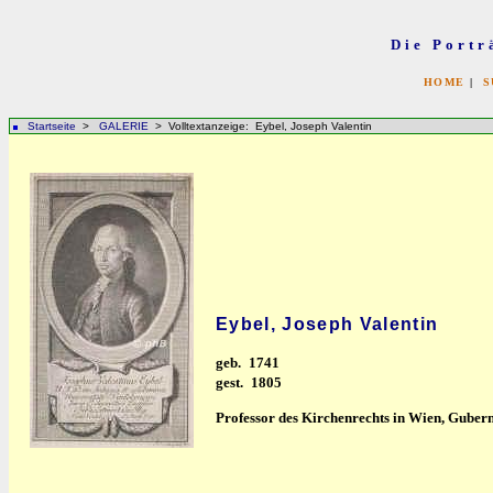
Die Portr
HOME
|
S
Startseite
>
GALERIE
> Volltextanzeige: Eybel, Joseph Valentin
Eybel, Joseph Valentin
geb.
1741
gest.
1805
Professor des Kirchenrechts in Wien, Guberni