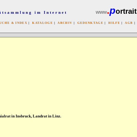
.
p
ortrait
www
ätsammlung im Internet
UCHE & INDEX
|
KATALOGE
|
ARCHIV
|
GEDENKTAGE
|
HILFE
|
AGB
x
alrat in Insbruck, Landrat in Linz.