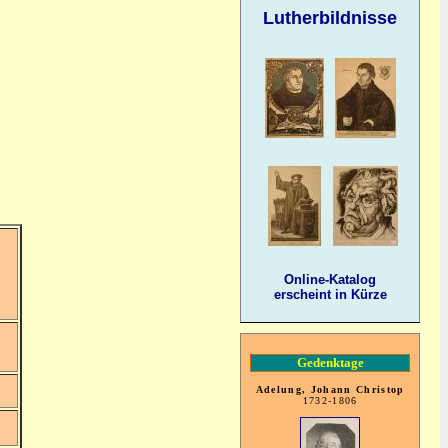
Lutherbildnisse
Online-Katalog
erscheint in Kürze
Gedenktage
Adelung, Johann Christop
1732-1806