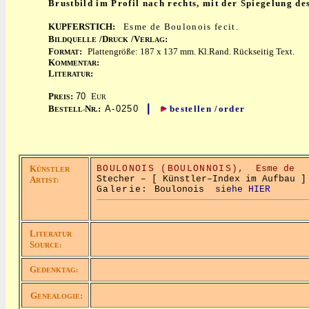
Brustbild im Profil nach rechts, mit der Spiegelung de
KUPFERSTICH:
Esme de Boulonois fecit.
B
/D
/V
:
ILDQUELLE
RUCK
ERLAG
F
:
Plattengröße: 187 x 137 mm. Kl.Rand. Rückseitig Text.
ORMAT
K
:
OMMENTAR
L
:
ITERATUR
x
P
:
70
E
REIS
UR
|
B
N
:
A-0250
bestellen /order
ESTELL-
R.
K
BOULONOIS (BOULONNOIS),
Esme de
ÜNSTLER
Stecher – [ Künstler–Index im Aufbau ]
A
RTIST:
Galerie:
Boulonois
siehe HIER
L
ITERATUR
S
OURCE:
G
EDENKTAG:
G
:
ENEALOGIE