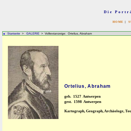
Die Portr
HOME
|
S
Startseite
>
GALERIE
> Volltextanzeige: Ortelius, Abraham
Ortelius, Abraham
geb.
1527 Antwerpen
gest.
1598 Antwerpen
Kartograph, Geograph, Archäologe, Tou