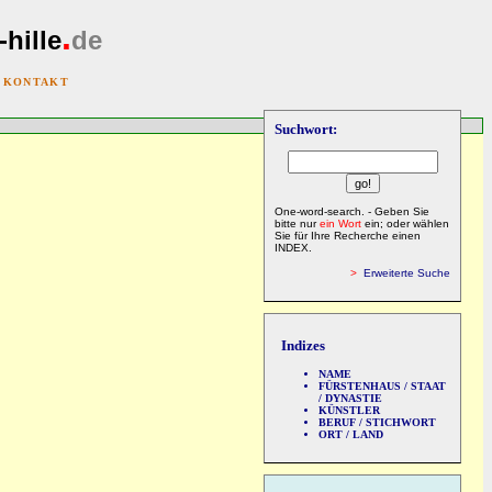
.
-hille
de
|
KONTAKT
Suchwort:
One-word-search. - Geben Sie
bitte nur
ein Wort
ein; oder wählen
Sie für Ihre Recherche einen
INDEX.
>
Erweiterte Suche
Indizes
NAME
FÜRSTENHAUS / STAAT
/ DYNASTIE
KÜNSTLER
BERUF / STICHWORT
ORT / LAND