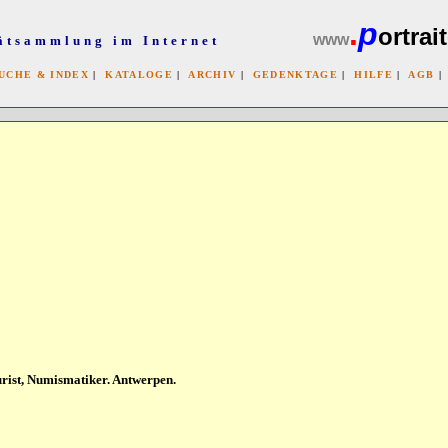
.
p
ortrait
www
ätsammlung im Internet
UCHE & INDEX
|
KATALOGE
|
ARCHIV
|
GEDENKTAGE
|
HILFE
|
AGB
x
rist, Numismatiker. Antwerpen.