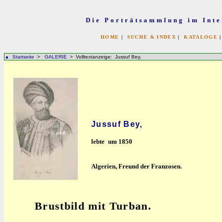
Die Porträtsammlung im Inte
HOME
|
SUCHE & INDEX
|
KATALOGE
Startseite
>
GALERIE
> Volltextanzeige: Jussuf Bey,
Jussuf Bey,
lebte
um 1850
Algerien, Freund der Franzosen.
Brustbild mit Turban.