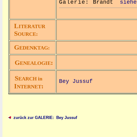
Galerie:
Brandt
siehe
L
ITERATUR
S
OURCE:
G
EDENKTAG:
G
:
ENEALOGIE
S
EARCH in
Bey Jussuf
I
:
NTERNET
zurück zur GALERIE: Bey Jussuf