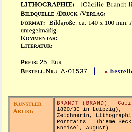
LITHOGRAPHIE:
[Cäcilie Brandt 
B
/D
/V
:
ILDQUELLE
RUCK
ERLAG
F
:
Bildgröße: ca. 140 x 100 mm. A
ORMAT
unregelmäßig.
K
:
OMMENTAR
L
:
ITERATUR
x
25
P
:
E
REIS
UR
|
A-01537
B
N
:
bestell
ESTELL-
R.
K
BRANDT (BRAND),
Cäci
ÜNSTLER
1820/30 in Leipzig),
A
RTIST:
Zeichnerin, Lithographi
Portraits – Thieme–Beck
Kneisel, August)