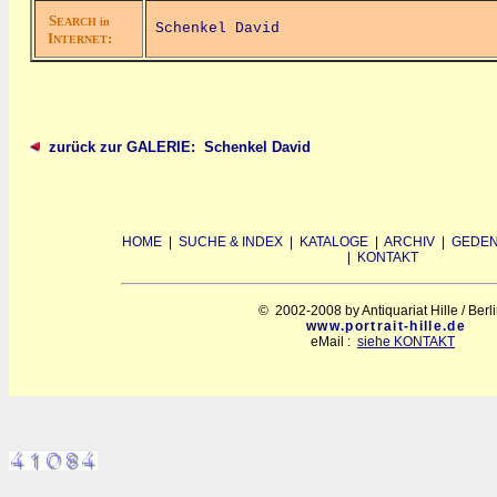
S
EARCH in
Schenkel David
I
:
NTERNET
zurück zur GALERIE: Schenkel David
HOME
|
SUCHE & INDEX
|
KATALOGE
|
ARCHIV
|
GEDEN
|
KONTAKT
© 2002-2008 by Antiquariat Hille / Berl
www.portrait-hille.de
eMail :
siehe KONTAKT