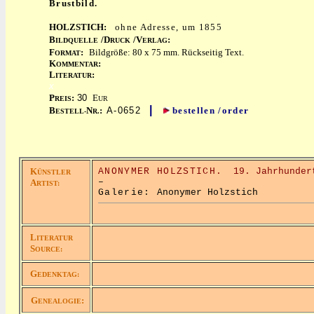
Brustbild.
HOLZSTICH:
ohne Adresse, um 1855
B
/D
/V
:
ILDQUELLE
RUCK
ERLAG
F
:
Bildgröße: 80 x 75 mm. Rückseitig Text.
ORMAT
K
:
OMMENTAR
L
:
ITERATUR
x
P
:
30
E
REIS
UR
|
B
N
:
A-0652
bestellen /order
ESTELL-
R.
K
ANONYMER HOLZSTICH.
19. Jahrhunder
ÜNSTLER
–
A
RTIST:
Galerie:
Anonymer Holzstich
L
ITERATUR
S
OURCE:
G
EDENKTAG:
G
:
ENEALOGIE