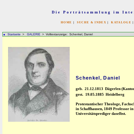
Die Porträtsammlung im Inte
HOME
|
SUCHE & INDEX
|
KATALOGE
Startseite
>
GALERIE
> Volltextanzeige: Schenkel, Daniel
Schenkel, Daniel
geb.
21.12.1813 Dägerlen (Kanto
gest.
19.05.1885 Heidelberg
Protestantischer Theologe, Fachsch
in Schaffhausen, 1849 Professor in
Universitätsprediger daselbst.