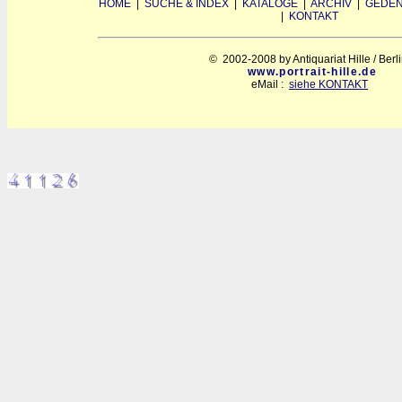
HOME
|
SUCHE & INDEX
|
KATALOGE
|
ARCHIV
|
GEDEN
|
KONTAKT
© 2002-2008 by Antiquariat Hille / Berl
www.portrait-hille.de
eMail :
siehe KONTAKT