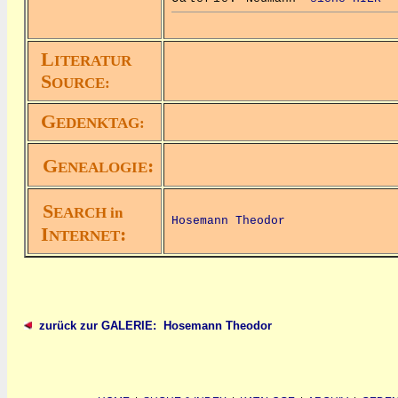
L
ITERATUR
S
OURCE:
G
EDENKTAG:
G
:
ENEALOGIE
S
EARCH in
Hosemann Theodor
I
:
NTERNET
zurück zur GALERIE: Hosemann Theodor