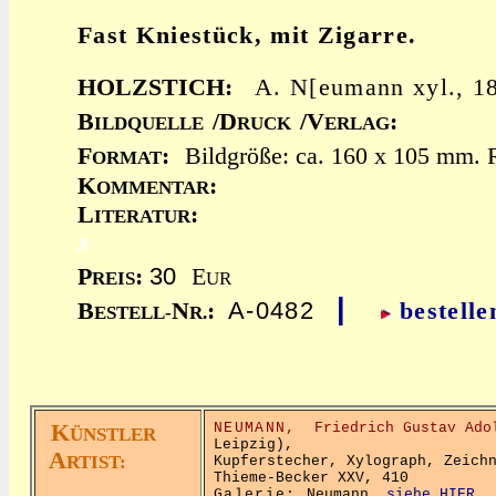
Fast Kniestück, mit Zigarre.
HOLZSTICH:
A. N[eumann xyl., 1
B
/D
/V
:
ILDQUELLE
RUCK
ERLAG
F
:
Bildgröße: ca. 160 x 105 mm. R
ORMAT
K
:
OMMENTAR
L
:
ITERATUR
x
30
P
:
E
REIS
UR
|
A-0482
B
N
:
bestelle
ESTELL-
R.
K
NEUMANN,
Friedrich Gustav Ado
ÜNSTLER
Leipzig),
A
RTIST:
Kupferstecher, Xylograph, Zeich
Thieme-Becker XXV, 410
Galerie:
Neumann
siehe HIER