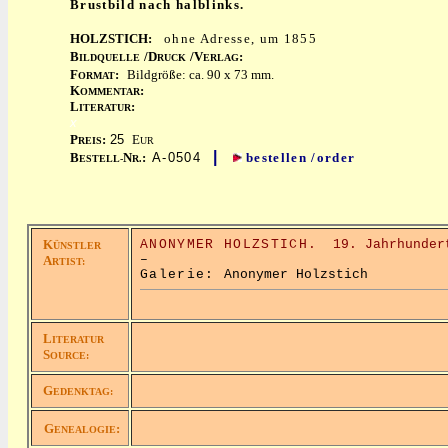
Brustbild nach halblinks.
HOLZSTICH:
ohne Adresse, um 1855
B
/D
/V
:
ILDQUELLE
RUCK
ERLAG
F
:
Bildgröße: ca. 90 x 73 mm.
ORMAT
K
:
OMMENTAR
L
:
ITERATUR
x
P
:
25
E
REIS
UR
|
B
N
:
A-0504
bestellen /order
ESTELL-
R.
K
ANONYMER HOLZSTICH.
19. Jahrhunder
ÜNSTLER
–
A
RTIST:
Galerie:
Anonymer Holzstich
L
ITERATUR
S
OURCE:
G
EDENKTAG:
G
:
ENEALOGIE