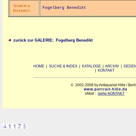
S
EARCH in
Fogelberg Benedikt
I
:
NTERNET
zurück zur GALERIE: Fogelberg Benedikt
HOME
|
SUCHE & INDEX
|
KATALOGE
|
ARCHIV
|
GEDEN
|
KONTAKT
© 2002-2008 by Antiquariat Hille / Berl
www.portrait-hille.de
eMail :
siehe KONTAKT