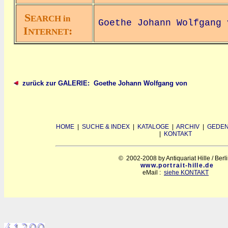
S
EARCH in
Goethe Johann Wolfgang 
I
:
NTERNET
zurück zur GALERIE: Goethe Johann Wolfgang von
HOME
|
SUCHE & INDEX
|
KATALOGE
|
ARCHIV
|
GEDEN
|
KONTAKT
© 2002-2008 by Antiquariat Hille / Berl
www.portrait-hille.de
eMail :
siehe KONTAKT