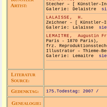
Stecher – [ Künstler–In
A
RTIST:
Galerie:
Delaistre
si
LALAISSE,
H.
Zeichner – [ Künstler–I
Galerie:
Lalaisse
sie
LEMAITRE,
Augustin Fr
Paris - 1870 Paris),
frz. Reproduktionsstech
Illustrator – Thieme-Be
Galerie:
Lemaitre
sie
L
ITERATUR
S
OURCE:
G
175.Todestag: 2007 /
EDENKTAG:
G
:
ENEALOGIE