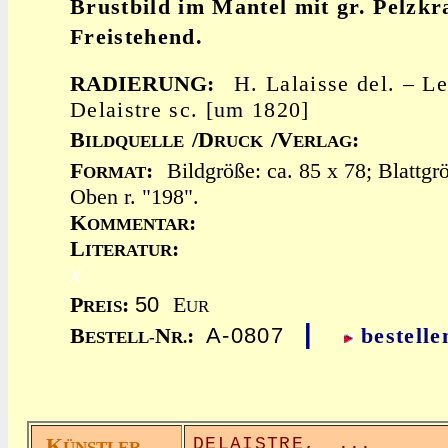
Brustbild im Mantel mit gr. Pelzkr
Freistehend.
RADIERUNG:
H. Lalaisse del. – Le
Delaistre sc. [um 1820]
B
/D
/V
:
ILDQUELLE
RUCK
ERLAG
F
:
Bildgröße: ca. 85 x 78; Blattg
ORMAT
Oben r. "198".
K
:
OMMENTAR
L
:
ITERATUR
x
50
P
:
E
REIS
UR
|
A-0807
B
N
:
bestelle
ESTELL-
R.
K
DELAISTRE,
...
ÜNSTLER