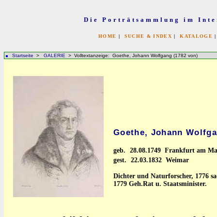
Die Porträtsammlung im Inte
HOME
|
SUCHE & INDEX
|
KATALOGE
Startseite
>
GALERIE
> Volltextanzeige: Goethe, Johann Wolfgang (1782 von)
Goethe, Johann Wolfga
geb.
28.08.1749 Frankfurt am Ma
gest.
22.03.1832 Weimar
Dichter und Naturforscher, 1776 s
1779 Geh.Rat u. Staatsminister.