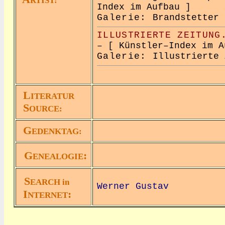
RTIST:
Index im Aufbau ]
Galerie:
Brandstette
ILLUSTRIERTE ZEITUNG
– [ Künstler–Index im A
Galerie:
Illustrierte
L
ITERATUR
S
OURCE:
G
EDENKTAG:
G
:
ENEALOGIE
S
EARCH in
Werner Gustav
I
:
NTERNET