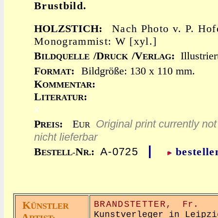
Brustbild.
HOLZSTICH:
Nach Photo v. P. Hofe
Monogrammist: W [xyl.]
B
/D
/V
:
Illustrie
ILDQUELLE
RUCK
ERLAG
F
:
Bildgröße: 130 x 110 mm.
ORMAT
K
:
OMMENTAR
L
:
ITERATUR
x
Original print currently not
P
:
E
REIS
UR
nicht lieferbar
|
A-0725
B
N
:
bestelle
ESTELL-
R.
K
BRANDSTETTER,
Fr.
ÜNSTLER
Kunstverleger in Leipzi
A