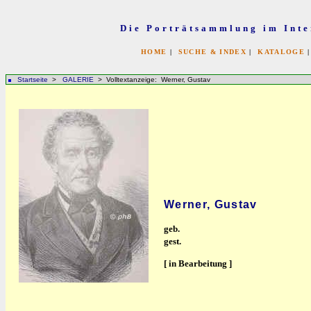
Die Porträtsammlung im Inte
HOME
|
SUCHE & INDEX
|
KATALOGE
Startseite
>
GALERIE
> Volltextanzeige: Werner, Gustav
Werner, Gustav
geb.
gest.
[ in Bearbeitung ]