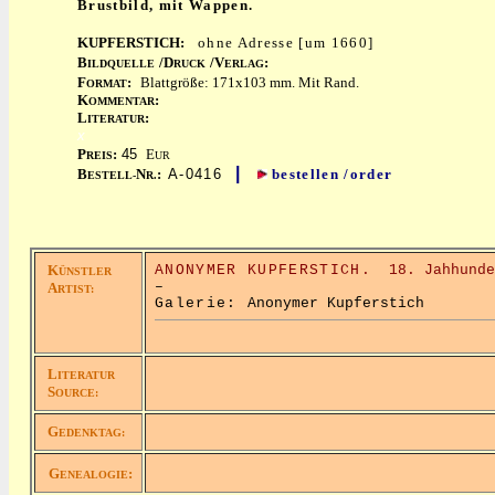
Brustbild, mit Wappen.
KUPFERSTICH:
ohne Adresse [um 1660]
B
/D
/V
:
ILDQUELLE
RUCK
ERLAG
F
:
Blattgröße: 171x103 mm. Mit Rand.
ORMAT
K
:
OMMENTAR
L
:
ITERATUR
x
P
:
45
E
REIS
UR
|
B
N
:
A-0416
bestellen /order
ESTELL-
R.
K
ANONYMER KUPFERSTICH.
18. Jahhunde
ÜNSTLER
–
A
RTIST:
Galerie:
Anonymer Kupferstich
L
ITERATUR
S
OURCE:
G
EDENKTAG:
G
:
ENEALOGIE