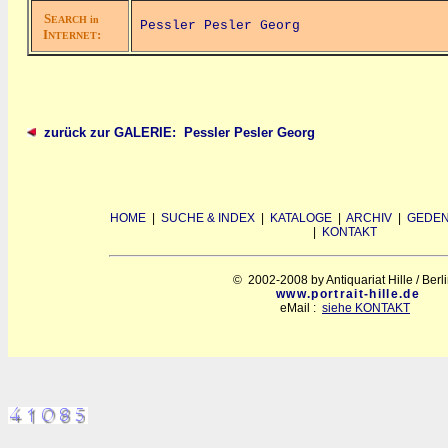
S
EARCH in
Pessler Pesler Georg
I
:
NTERNET
zurück zur GALERIE: Pessler Pesler Georg
HOME
|
SUCHE & INDEX
|
KATALOGE
|
ARCHIV
|
GEDEN
|
KONTAKT
© 2002-2008 by Antiquariat Hille / Berl
www.portrait-hille.de
eMail :
siehe KONTAKT