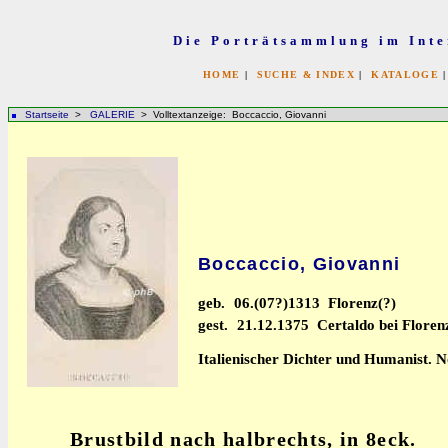
Die Porträtsammlung im Inte
HOME
|
SUCHE & INDEX
|
KATALOGE
Startseite
>
GALERIE
> Volltextanzeige: Boccaccio, Giovanni
Boccaccio, Giovanni
geb.
06.(07?)1313 Florenz(?)
gest.
21.12.1375 Certaldo bei Floren
Italienischer Dichter und Humanist. No
Brustbild nach halbrechts, in 8eck.