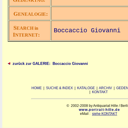
EDENKTAG:
G
:
ENEALOGIE
S
EARCH in
Boccaccio Giovanni
I
:
NTERNET
zurück zur GALERIE: Boccaccio Giovanni
HOME
|
SUCHE & INDEX
|
KATALOGE
|
ARCHIV
|
GEDEN
|
KONTAKT
© 2002-2008 by Antiquariat Hille / Berl
www.portrait-hille.de
eMail :
siehe KONTAKT