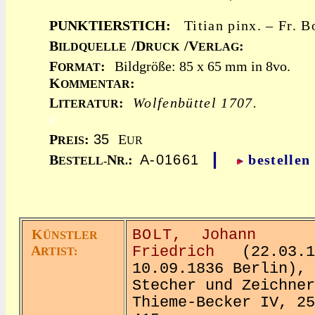
PUNKTIERSTICH:
Titian pinx. – Fr. B
B
/D
/V
:
ILDQUELLE
RUCK
ERLAG
F
:
Bildgröße: 85 x 65 mm in 8vo.
ORMAT
K
:
OMMENTAR
L
:
Wolfenbüttel 1707.
ITERATUR
x
P
:
35
E
REIS
UR
|
B
N
:
A-01661
bestellen
ESTELL-
R.
K
BOLT,
Johann
ÜNSTLER
A
Friedrich
(22.03.17
RTIST:
10.09.1836 Berlin),
Stecher und Zeichner
Thieme-Becker IV, 25