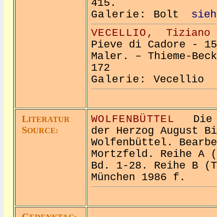
415.
Galerie:
Bolt
sieh
VECELLIO,
Tiziano
Pieve di Cadore - 15
Maler. – Thieme-Beck
172
Galerie:
Vecellio
L
WOLFENBÜTTEL
Die P
ITERATUR
S
der Herzog August Bi
OURCE:
Wolfenbüttel. Bearbe
Mortzfeld. Reihe A (
Bd. 1-28. Reihe B (T
München 1986 f.
G