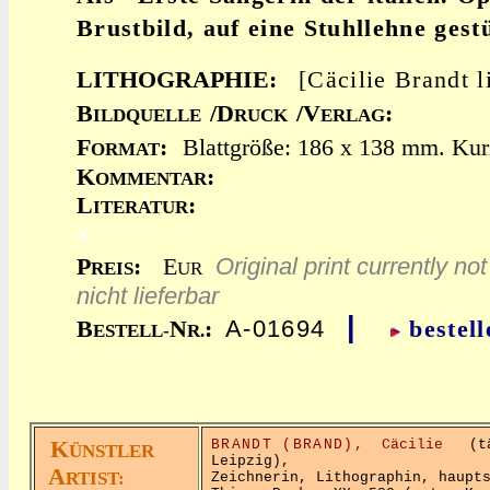
Brustbild, auf eine Stuhllehne gestü
LITHOGRAPHIE:
[Cäcilie Brandt l
B
/D
/V
:
ILDQUELLE
RUCK
ERLAG
F
:
Blattgröße: 186 x 138 mm. Kur
ORMAT
K
:
OMMENTAR
L
:
ITERATUR
x
Original print currently not
P
:
E
REIS
UR
nicht lieferbar
|
A-01694
B
N
:
bestell
ESTELL-
R.
K
BRANDT (BRAND),
Cäcilie
(tät
ÜNSTLER
Leipzig),
A
RTIST:
Zeichnerin, Lithographin, haupt