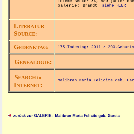
Thieme–Becker XX, 580 (unter Kn
Galerie:
Brandt
siehe HIER
L
ITERATUR
S
OURCE:
G
EDENKTAG:
175.Todestag: 2011 /
200.Geburt
G
:
ENEALOGIE
S
EARCH in
Malibran Maria Felicite geb. Ga
I
:
NTERNET
zurück zur GALERIE: Malibran Maria Felicite geb. Garcia