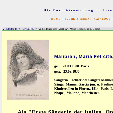
Die Porträtsammlung im Inte
HOME
|
SUCHE & INDEX
|
KATALOGE
Startseite
>
GALERIE
> Volltextanzeige: Malibran, Maria Felicite, geb. Garcia
Malibran, Maria Felicite
geb.
24.03.1808 Paris
gest.
23.09.1836
Sängerin. Tochter des Sängers Manuel
Sänger Manuel Garcia jun. u. Pauline
Kinderrollen in Florenz 1814, Paris, 
Neapel, Mailand, Manchester.
Als "Erste Sängerin der italien. Op