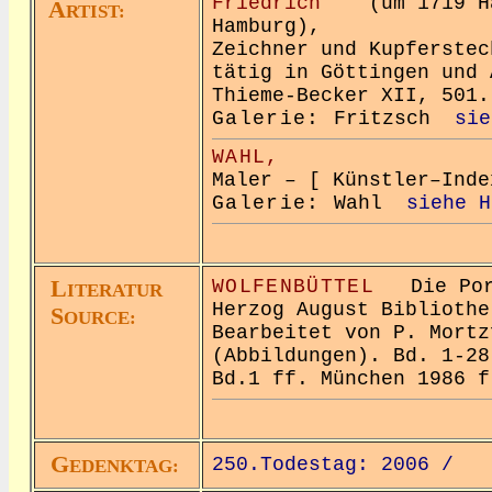
Friedrich
(um 1719 Ha
A
RTIST:
Hamburg),
Zeichner und Kupferstec
tätig in Göttingen und 
Thieme-Becker XII, 501.
Galerie:
Fritzsch
sie
WAHL,
Maler – [ Künstler–Inde
Galerie:
Wahl
siehe H
L
WOLFENBÜTTEL
Die Port
ITERATUR
Herzog August Bibliothe
S
OURCE:
Bearbeitet von P. Mortz
(Abbildungen). Bd. 1-28
Bd.1 ff. München 1986 f
G
250.Todestag: 2006 /
EDENKTAG: