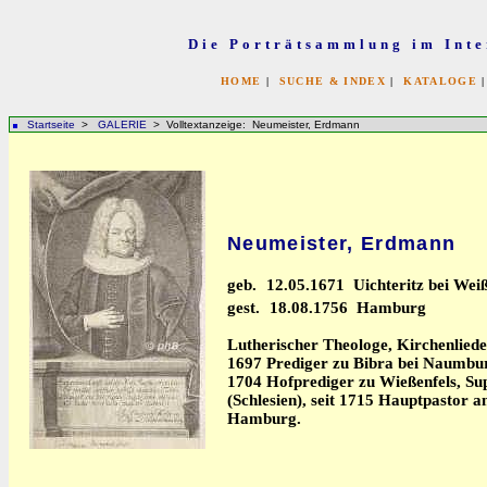
Die Porträtsammlung im Inte
HOME
|
SUCHE & INDEX
|
KATALOGE
Startseite
>
GALERIE
> Volltextanzeige: Neumeister, Erdmann
Neumeister, Erdmann
geb.
12.05.1671 Uichteritz bei Weiß
gest.
18.08.1756 Hamburg
Lutherischer Theologe, Kirchenlieder
1697 Prediger zu Bibra bei Naumbur
1704 Hofprediger zu Wießenfels, Su
(Schlesien), seit 1715 Hauptpastor a
Hamburg.