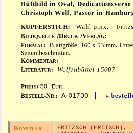
Hüftbild in Oval, Dedicationsvers
Christoph Wolf, Pastor in Hambur
KUPFERSTICH:
Wahl pinx. – Frit
B
/D
/V
:
ILDQUELLE
RUCK
ERLAG
F
:
Blattgröße: 160 x 93 mm. Unten
ORMAT
Seiten beschnitten.
K
:
OMMENTAR
L
:
Wolfenbüttel 15007
ITERATUR
x
50
P
:
E
REIS
UR
|
A-01700
B
N
:
bestell
ESTELL-
R.
K
FRITZSCH (FRITSCH),
ÜNSTLER