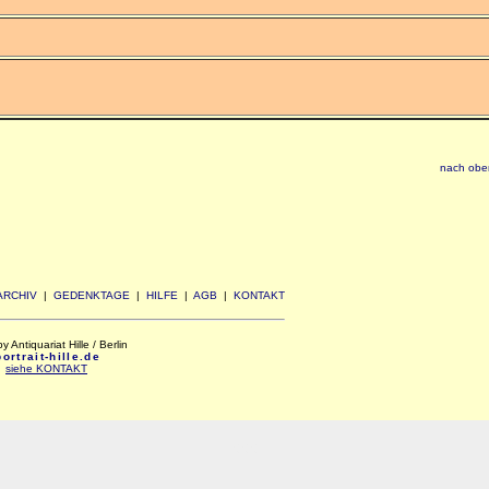
nach obe
ARCHIV
|
GEDENKTAGE
|
HILFE
|
AGB
|
KONTAKT
Antiquariat Hille / Berlin
rtrait-hille.de
:
siehe KONTAKT
xxx