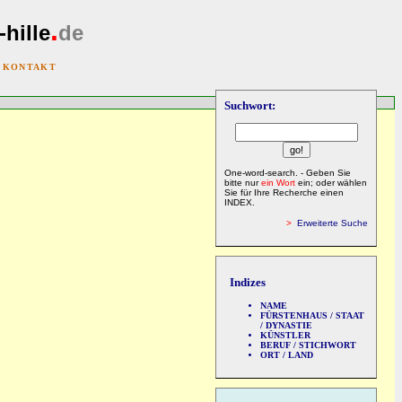
.
-hille
de
|
KONTAKT
Suchwort:
One-word-search. - Geben Sie
bitte nur
ein Wort
ein; oder wählen
Sie für Ihre Recherche einen
INDEX.
>
Erweiterte Suche
Indizes
NAME
FÜRSTENHAUS / STAAT
/ DYNASTIE
KÜNSTLER
BERUF / STICHWORT
ORT / LAND