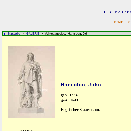
Die Portr
HOME
|
S
Startseite
>
GALERIE
> Volltextanzeige: Hampden, John
Hampden, John
geb.
1594
gest.
1643
Englischer Staatsmann.
Statue.