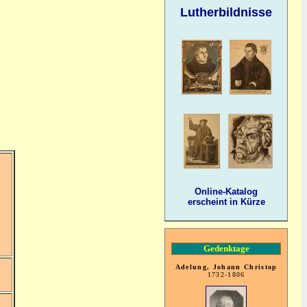
Lutherbildnisse
Online-Katalog
erscheint in Kürze
Gedenktage
Adelung, Johann Christop
1732-1806