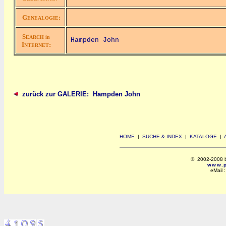
G
:
ENEALOGIE
S
EARCH in
Hampden John
I
:
NTERNET
zurück zur GALERIE: Hampden John
HOME
|
SUCHE & INDEX
|
KATALOGE
|
© 2002-2008 by 
www.po
eMail 