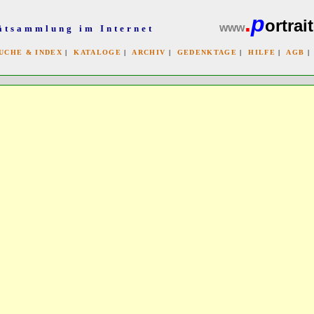
.
p
ortrait
www
ätsammlung im Internet
UCHE & INDEX
|
KATALOGE
|
ARCHIV
|
GEDENKTAGE
|
HILFE
|
AGB
x