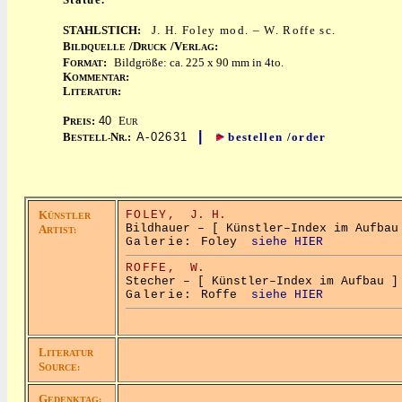
STAHLSTICH:
J. H. Foley mod. – W. Roffe sc.
B
/D
/V
:
ILDQUELLE
RUCK
ERLAG
F
:
Bildgröße: ca. 225 x 90 mm in 4to.
ORMAT
K
:
OMMENTAR
L
:
ITERATUR
x
P
:
40
E
REIS
UR
|
B
N
:
A-02631
bestellen /order
ESTELL-
R.
K
FOLEY,
J. H.
ÜNSTLER
Bildhauer – [ Künstler–Index im Aufbau
A
RTIST:
Galerie:
Foley
siehe HIER
ROFFE,
W.
Stecher – [ Künstler–Index im Aufbau ]
Galerie:
Roffe
siehe HIER
L
ITERATUR
S
OURCE:
G
EDENKTAG: