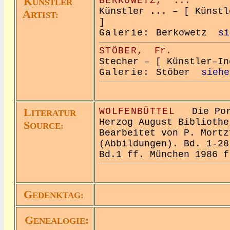
K
BERKOWETZ,
...
ÜNSTLER
Künstler ... – [ Künstl
A
RTIST:
]
Galerie:
Berkowetz
si
STÖBER,
Fr.
Stecher – [ Künstler–In
Galerie:
Stöber
siehe
L
WOLFENBÜTTEL
Die Port
ITERATUR
Herzog August Bibliothe
S
OURCE:
Bearbeitet von P. Mortz
(Abbildungen). Bd. 1-28
Bd.1 ff. München 1986 f
G
EDENKTAG:
G
:
ENEALOGIE