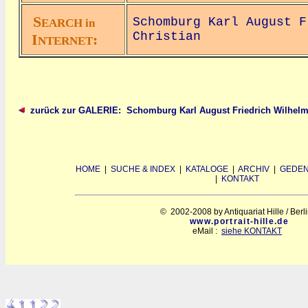
S
Schomburg Karl August F
EARCH in
Christian
I
:
NTERNET
zurück zur GALERIE: Schomburg Karl August Friedrich Wilhelm
HOME
|
SUCHE & INDEX
|
KATALOGE
|
ARCHIV
|
GEDEN
|
KONTAKT
© 2002-2008 by Antiquariat Hille / Berl
www.portrait-hille.de
eMail :
siehe KONTAKT