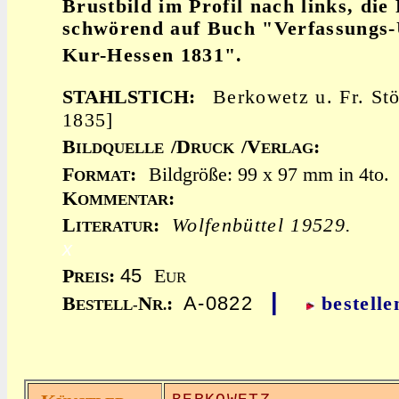
Brustbild im Profil nach links, die
schwörend auf Buch "Verfassungs
Kur-Hessen 1831".
STAHLSTICH:
Berkowetz u. Fr. St
1835]
B
/D
/V
:
ILDQUELLE
RUCK
ERLAG
F
:
Bildgröße: 99 x 97 mm in 4to.
ORMAT
K
:
OMMENTAR
L
:
Wolfenbüttel 19529.
ITERATUR
x
45
P
:
E
REIS
UR
|
A-0822
B
N
:
bestelle
ESTELL-
R.