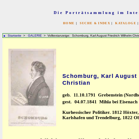
Die Porträtsammlung im Inte
HOME
|
SUCHE & INDEX
|
KATALOGE
Startseite
>
GALERIE
> Volltextanzeige: Schomburg, Karl August Friedrich Wilhelm Chris
Schomburg, Karl August 
Christian
geb.
11.10.1791 Grebenstein (Nordh
gest.
04.07.1841 Mihla bei Eisenach
Kurhessischer Politiker. 1812 Höxter
Karlshafen und Trendelburg, 1822 Ob