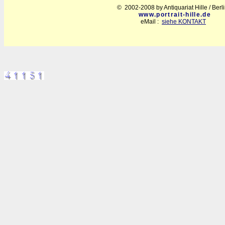
© 2002-2008 by Antiquariat Hille / Berl
www.portrait-hille.de
eMail :
siehe KONTAKT