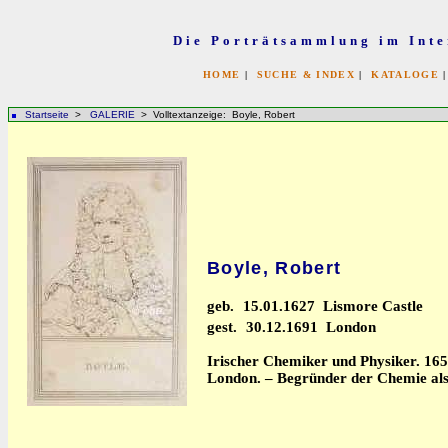
Die Porträtsammlung im Inte
HOME
|
SUCHE & INDEX
|
KATALOGE
Startseite
>
GALERIE
> Volltextanzeige: Boyle, Robert
Boyle, Robert
geb.
15.01.1627 Lismore Castle
gest.
30.12.1691 London
Irischer Chemiker und Physiker. 1654
London. – Begründer der Chemie als