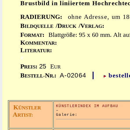
Brustbild in liniiertem Hochrechte
RADIERUNG:
ohne Adresse, um 1
B
/D
/V
:
ILDQUELLE
RUCK
ERLAG
F
:
Blattgröße: 95 x 60 mm. Alt auf
ORMAT
K
:
OMMENTAR
L
:
ITERATUR
x
25
P
:
E
REIS
UR
|
A-02064
B
N
:
bestell
ESTELL-
R.
K
KÜNSTLERINDEX IM AUFBAU
ÜNSTLER
–
A
RTIST:
Galerie: