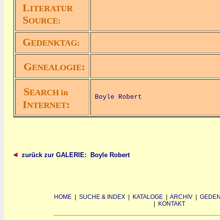
L
ITERATUR
S
OURCE:
G
EDENKTAG:
G
:
ENEALOGIE
S
EARCH in
Boyle Robert
I
:
NTERNET
zurück zur GALERIE: Boyle Robert
HOME
|
SUCHE & INDEX
|
KATALOGE
|
ARCHIV
|
GEDEN
|
KONTAKT