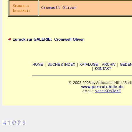
S
EARCH in
Cromwell Oliver
I
:
NTERNET
zurück zur GALERIE: Cromwell Oliver
HOME
|
SUCHE & INDEX
|
KATALOGE
|
ARCHIV
|
GEDEN
|
KONTAKT
© 2002-2008 by Antiquariat Hille / Berl
www.portrait-hille.de
eMail :
siehe KONTAKT