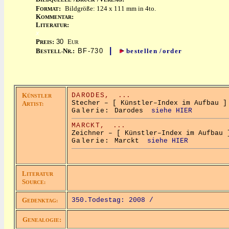
F
:
Bildgröße: 124 x 111 mm in 4to.
ORMAT
K
:
OMMENTAR
L
:
ITERATUR
x
P
:
30
E
REIS
UR
|
B
N
:
BF-730
bestellen /order
ESTELL-
R.
K
DARODES,
...
ÜNSTLER
Stecher – [ Künstler–Index im Aufbau ]
A
RTIST:
Galerie:
Darodes
siehe HIER
MARCKT,
...
Zeichner – [ Künstler–Index im Aufbau 
Galerie:
Marckt
siehe HIER
L
ITERATUR
S
OURCE:
G
350.Todestag: 2008 /
EDENKTAG:
G
:
ENEALOGIE