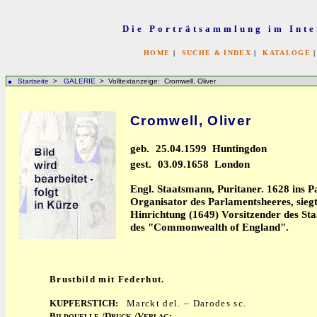
Die Porträtsammlung im Inte
HOME
|
SUCHE & INDEX
|
KATALOGE
Startseite
>
GALERIE
> Volltextanzeige: Cromwell, Oliver
Cromwell, Oliver
geb.
25.04.1599 Huntingdon
gest.
03.09.1658 London
Engl. Staatsmann, Puritaner. 1628 ins 
Organisator des Parlamentsheeres, siegt
Hinrichtung (1649) Vorsitzender des St
des "Commonwealth of England".
Brustbild mit Federhut.
KUPFERSTICH:
Marckt del. – Darodes sc.
B
/D
/V
:
ILDQUELLE
RUCK
ERLAG