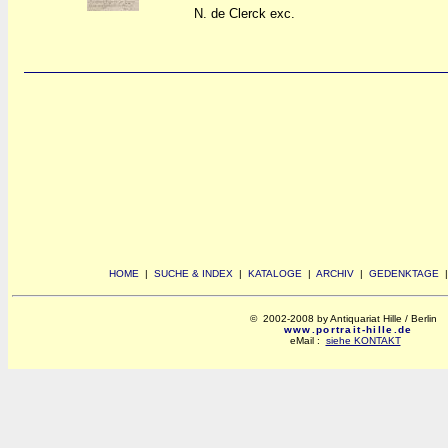
N. de Clerck exc.
HOME
|
SUCHE & INDEX
|
KATALOGE
|
ARCHIV
|
GEDENKTAGE
© 2002-2008 by Antiquariat Hille / Berlin
www.portrait-hille.de
eMail :
siehe KONTAKT