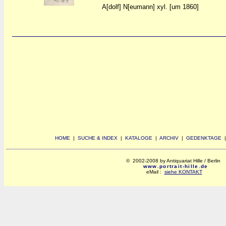
A[dolf] N[eumann] xyl. [um 1860]
HOME
|
SUCHE & INDEX
|
KATALOGE
|
ARCHIV
|
GEDENKTAGE
© 2002-2008 by Antiquariat Hille / Berlin
www.portrait-hille.de
eMail :
siehe KONTAKT