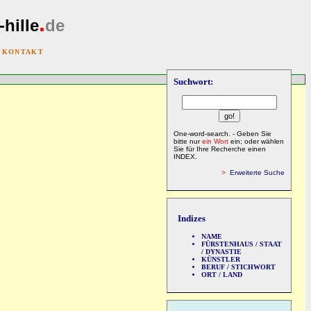
.
-hille
de
|
KONTAKT
Suchwort:
One-word-search. - Geben Sie
bitte nur
ein Wort
ein; oder wählen
Sie für Ihre Recherche einen
INDEX.
>
Erweiterte Suche
Indizes
NAME
FÜRSTENHAUS / STAAT
/ DYNASTIE
KÜNSTLER
BERUF / STICHWORT
ORT / LAND