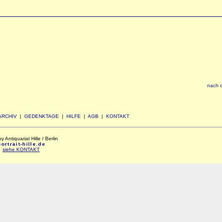
nach 
ARCHIV
|
GEDENKTAGE
|
HILFE
|
AGB
|
KONTAKT
Antiquariat Hille / Berlin
rtrait-hille.de
:
siehe KONTAKT
xxx