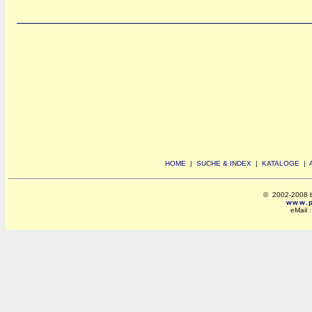
HOME
|
SUCHE & INDEX
|
KATALOGE
|
© 2002-2008 by 
www.po
eMail 