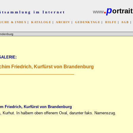
.
p
ortrait
www
ätsammlung im Internet
UCHE & INDEX
|
KATALOGE
|
ARCHIV
|
GEDENKTAGE
|
HILFE
|
AGB
x
andenburg
GALERIE:
 Friedrich, Kurfürst von Brandenburg
riedrich, Kurfürst von Brandenburg
n, Kurhut. In halbem oben offenem Oval, darunter faks. Namenszug.