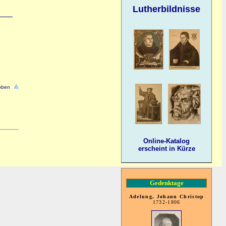
Lutherbildnisse
oben
Online-Katalog
erscheint in Kürze
Gedenktage
Adelung, Johann Christop
1732-1806