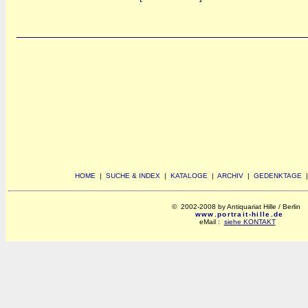
HOME
|
SUCHE & INDEX
|
KATALOGE
|
ARCHIV
|
GEDENKTAGE
© 2002-2008 by Antiquariat Hille / Berlin
www.portrait-hille.de
eMail :
siehe KONTAKT