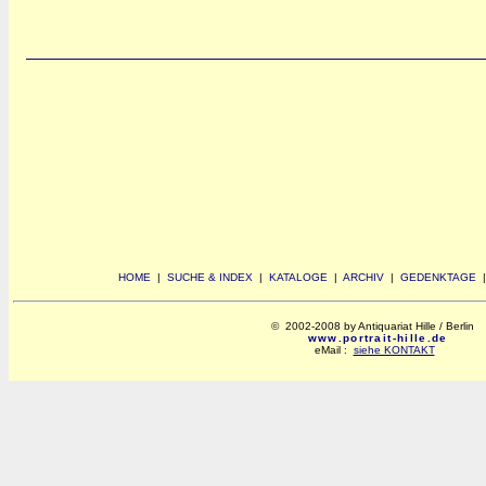
HOME
|
SUCHE & INDEX
|
KATALOGE
|
ARCHIV
|
GEDENKTAGE
© 2002-2008 by Antiquariat Hille / Berlin
www.portrait-hille.de
eMail :
siehe KONTAKT