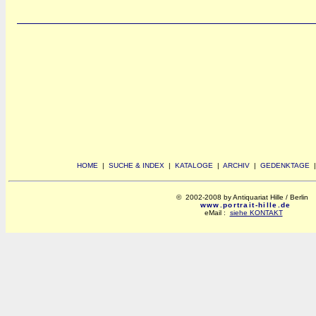
HOME
|
SUCHE & INDEX
|
KATALOGE
|
ARCHIV
|
GEDENKTAGE
© 2002-2008 by Antiquariat Hille / Berlin
www.portrait-hille.de
eMail :
siehe KONTAKT