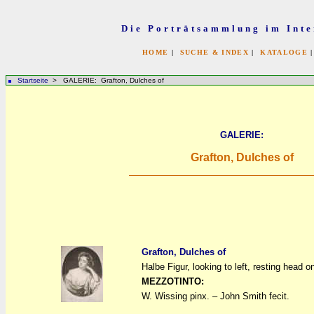
Die Porträtsammlung im Inte
HOME
|
SUCHE & INDEX
|
KATALOGE
Startseite
> GALERIE: Grafton, Dulches of
GALERIE:
Grafton, Dulches of
Grafton, Dulches of
Halbe Figur, looking to left, resting head on
a
a
MEZZOTINTO:
W. Wissing pinx. – John Smith fecit.