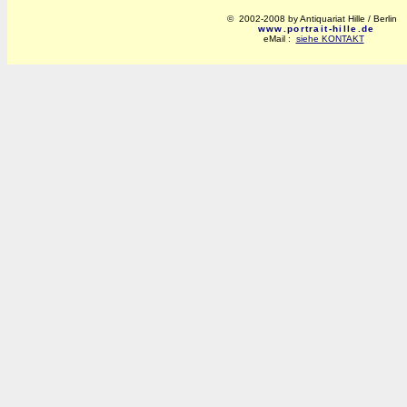
© 2002-2008 by Antiquariat Hille / Berlin
www.portrait-hille.de
eMail :
siehe KONTAKT