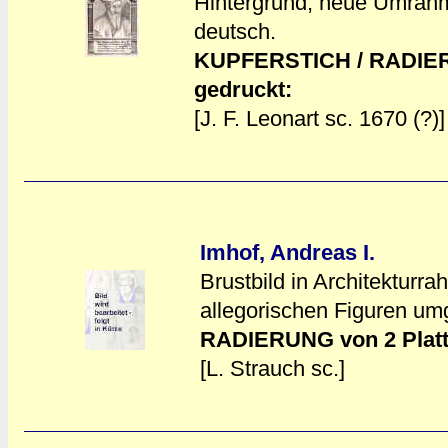
Hintergrund, neue Umrahm
a
a
deutsch.
KUPFERSTICH / RADIER
gedruckt:
[J. F. Leonart sc. 1670 (?)]
Imhof, Andreas I.
Brustbild in Architekturr
allegorischen Figuren um
a
a
RADIERUNG von 2 Platt
[L. Strauch sc.]