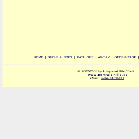
HOME
|
SUCHE & INDEX
|
KATALOGE
|
ARCHIV
|
GEDENKTAGE
© 2002-2008 by Antiquariat Hille / Berlin
www.portrait-hille.de
eMail :
siehe KONTAKT